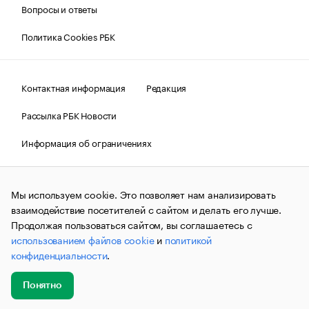
Вопросы и ответы
Политика Cookies РБК
Контактная информация
Редакция
Рассылка РБК Новости
Информация об ограничениях
Правовая информация
О соблюдении авторских прав
Мы используем cookie. Это позволяет нам анализировать
© АО «РОСБИЗНЕСКОНСАЛТИНГ»,
1995–2026.
Сообщения
и материалы информационного агентства «РБК»
взаимодействие посетителей с сайтом и делать его лучше.
(зарегистрировано Федеральной службой по надзору в сфере
Продолжая пользоваться сайтом, вы соглашаетесь с
связи, информационных технологий и массовых
использованием файлов cookie
и
политикой
коммуникаций (Роскомнадзор) 09.12.2015 за номером ИА
№ФС77-63848) сопровождаются пометкой «РБК». Отдельные
конфиденциальности
.
публикации могут содержать информацию,
не предназначенную для пользователей
до 18 лет.
companycardsfeedback@rbc.ru
Понятно
Добавить
Главное
Эксперты
Кейсы
Мероприятия