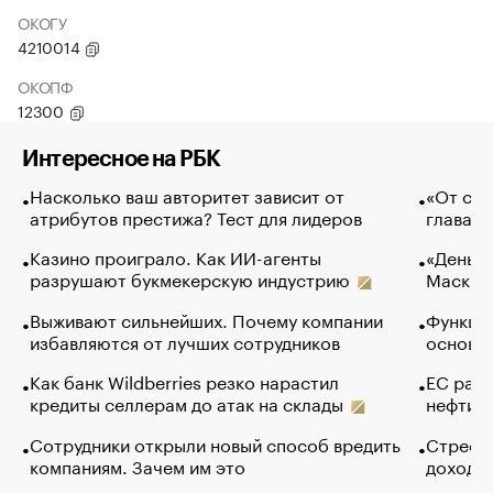
ОКОГУ
4210014
ОКОПФ
12300
Интересное на РБК
Насколько ваш авторитет зависит от
«От спо
атрибутов престижа? Тест для лидеров
глава к
Казино проиграло. Как ИИ-агенты
«Деньги
разрушают букмекерскую индустрию
Маск в 
Выживают сильнейших. Почему компании
Функции
избавляются от лучших сотрудников
основ э
Как банк Wildberries резко нарастил
ЕС раз
кредиты селлерам до атак на склады
нефти —
Сотрудники открыли новый способ вредить
Стресс 
компаниям. Зачем им это
доходов