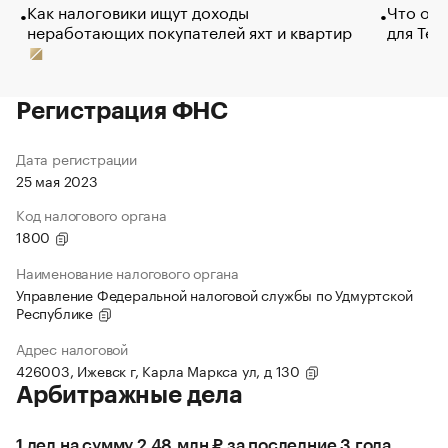
Как налоговики ищут доходы
Что обв
неработающих покупателей яхт и квартир
для Tel
Регистрация ФНС
Дата регистрации
25 мая 2023
Код налогового органа
1800
Наименование налогового органа
Управление Федеральной налоговой службы по Удмуртской
Республике
Адрес налоговой
426003, Ижевск г, Карла Маркса ул, д 130
Арбитражные дела
1 дел на сумму 2,48 млн ₽ за последние 3 года