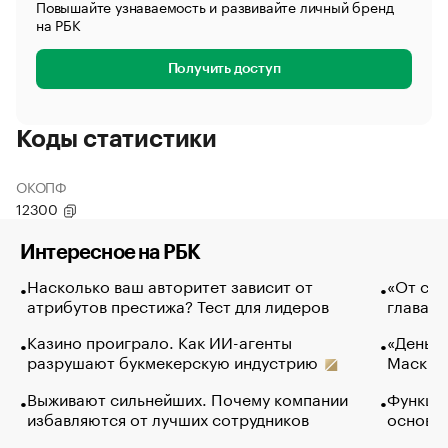
Повышайте узнаваемость и развивайте личный бренд
на РБК
Получить доступ
Коды статистики
ОКОПФ
12300
Интересное на РБК
Насколько ваш авторитет зависит от
«От спо
атрибутов престижа? Тест для лидеров
глава к
Казино проиграло. Как ИИ-агенты
«Деньги
разрушают букмекерскую индустрию
Маск в 
Выживают сильнейших. Почему компании
Функции
избавляются от лучших сотрудников
основ э