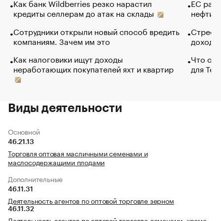
Как банк Wildberries резко нарастил
ЕС раз
кредиты селлерам до атак на склады
нефти —
Сотрудники открыли новый способ вредить
Стресс 
компаниям. Зачем им это
доходов
Как налоговики ищут доходы
Что обв
неработающих покупателей яхт и квартир
для Tel
Виды деятельности
Основной
46.21.13
Торговля оптовая масличными семенами и
маслосодержащими плодами
Дополнительные
46.11.31
Деятельность агентов по оптовой торговле зерном
46.11.32
Деятельность агентов по оптовой торговле семенами, кроме