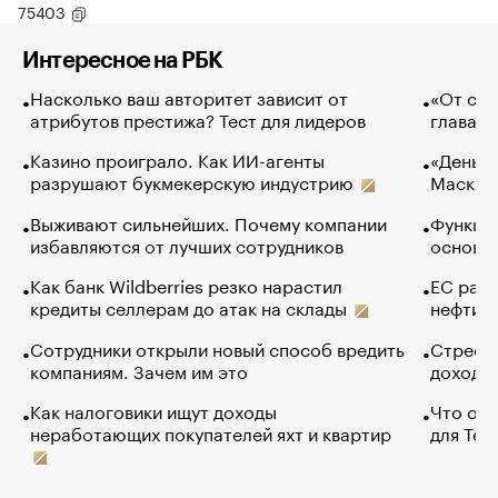
75403
Интересное на РБК
Насколько ваш авторитет зависит от
«От спо
атрибутов престижа? Тест для лидеров
глава к
Казино проиграло. Как ИИ-агенты
«Деньги
разрушают букмекерскую индустрию
Маск в 
Выживают сильнейших. Почему компании
Функции
избавляются от лучших сотрудников
основ э
Как банк Wildberries резко нарастил
ЕС раз
кредиты селлерам до атак на склады
нефти —
Сотрудники открыли новый способ вредить
Стресс 
компаниям. Зачем им это
доходов
Как налоговики ищут доходы
Что обв
неработающих покупателей яхт и квартир
для Tel