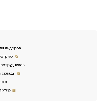
для лидеров
«От спор
дустрию
 сотрудников
на склады
 это
вартир