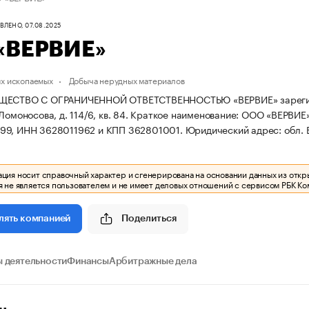
ЛЕНО, 07.08.2025
«ВЕРВИЕ»
х ископаемых
Добыча нерудных материалов
ЩЕСТВО С ОГРАНИЧЕННОЙ ОТВЕТСТВЕННОСТЬЮ «ВЕРВИЕ» зарегистрир
Ломоносова, д. 114/6, кв. 84.
Краткое наименование: ООО «ВЕРВИЕ
99, ИНН 3628011962 и КПП 362801001.
Юридический адрес: обл. Во
ия носит справочный характер и сгенерирована на основании данных из откр
 не является пользователем и не имеет деловых отношений с сервисом РБК Ко
Поделиться
лять компанией
 деятельности
Финансы
Арбитражные дела