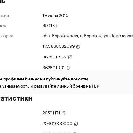
ль
ации
19 июня 2015
итал
49 118 ₽
 адрес
обл. Воронежская, г. Воронеж, ул. Ломоносова,
1153668032099
3628011962
362801001
е профилем бизнеса и публикуйте новости
 узнаваемость и развивайте личный бренд на РБК
татистики
26501171
20401000000