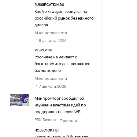
RUSSIFICATION.RU
Как Volkswagen вернулся на
российский рынок без единого
дилера
Мнение эксперта
8 августа 2026
VESPERFIN
Россияне не мечтают о
богатстве: что для нас важнее
больших денег
Мнение эксперта
7 августа 2026
Минпромторг сообщил об
изучении властями идей по
поддержке селлеров WB
РБК Бизнес
7 августа
ПОВЕСТОК.НЕТ
Нужен ли военный билет для