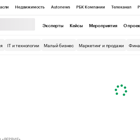
асли
Недвижимость
Autonews
РБК Компании
Телеканал
Р
К Курсы
РБК Life
Тренды
Визионеры
Национальные проекты
Эксперты
Кейсы
Мероприятия
О прое
уб
Исследования
Кредитные рейтинги
Франшизы
Газета
ия
IT и технологии
Малый бизнес
Маркетинг и продажи
Фина
Проверка контрагентов
Политика
Экономика
Бизнес
ы
 «ВЕРВИЕ»