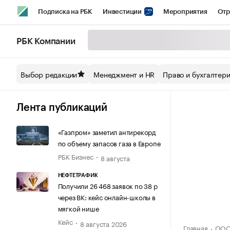
Подписка на РБК
Инвестиции
Мероприятия
Отр
Спорт
Школа управления РБК
РБК Образование
РБ
РБК Компании
Стиль
Крипто
РБК Бизнес-среда
Дискуссионный кл
Выбор редакции
Менеджмент и HR
Право и бухгалтер
Спецпроекты СПб
Конференции СПб
Спецпроекты
Технологии и медиа
Финансы
Рынок наличной валют
Лента публикаций
«Газпром» заметил антирекорд
по объему запасов газа в Европе
РБК Бизнес
8 августа
НЕФТЕТРАФИК
Получили 26 468 заявок по 38 р
через ВК: кейс онлайн-школы в
мягкой нише
Кейс
8 августа 2026
Главная
ООО