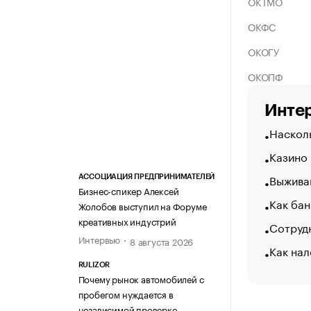
ОКТМО
ОКФС
ОКОГУ
ОКОПФ
Интер
Насколь
Казино
Выжива
АССОЦИАЦИЯ ПРЕДПРИНИМАТЕЛЕЙ
Бизнес-спикер Алексей
Как бан
Жолобов выступил на Форуме
креативных индустрий
Сотрудн
Интервью
8 августа 2026
Как нал
RULIZOR
Почему рынок автомобилей с
пробегом нуждается в
независимой проверке