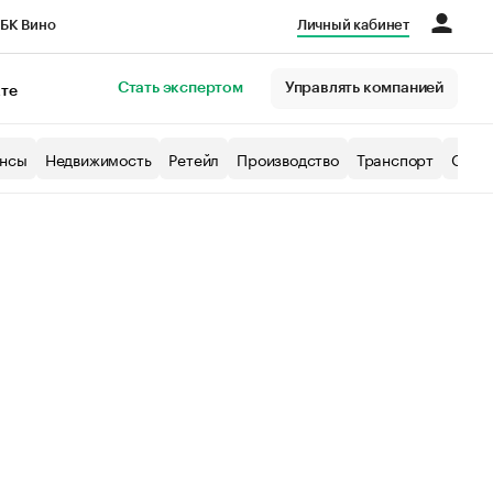
БК Вино
Личный кабинет
Город
Стать экспертом
Управлять компанией
кте
нсы
Недвижимость
Ретейл
Производство
Транспорт
Образ