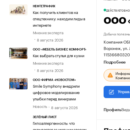
НЕФТЕТРАФИК
ДЕЙСТВУЕТ
ОБНОВ
Как получить клиентов на
спецтехнику: находим лиды в
ООО 
интернете
Мнение эксперта
Добыча полезны
8 августа 2026
Компания ОБ
Воронеж, ул. 
ООО «МЕБЕЛЬ БИЗНЕС КОМФОРТ»
11536680320
Как выбрать стулья для кухни
Мнение эксперта
Подробнее
8 августа 2026
Информац
Компания
ООО ФИРМА «НОВОСТОМ»
Smile Symphony внедрили
цифровое моделирование
Управ
улыбки перед винирами
Новость
8 августа 2026
Профиль
Виды
ЗЕЛЁНЫЙ ЛИСТ
Гипоаллергенность: что
скрывается за модным словом