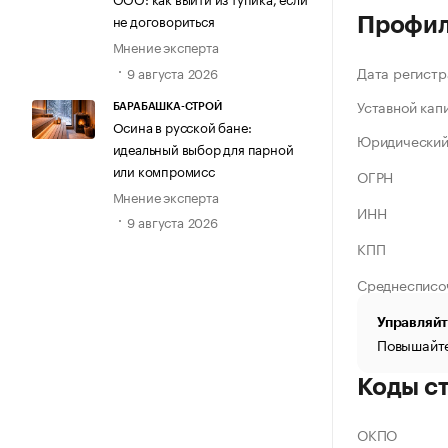
не договориться
Профи
Мнение эксперта
Дата регистр
9 августа 2026
Уставной кап
БАРАБАШКА-СТРОЙ
Осина в русской бане:
Юридический
идеальный выбор для парной
или компромисс
ОГРН
Мнение эксперта
ИНН
9 августа 2026
КПП
Среднесписо
Управляйт
Повышайте
Коды с
ОКПО