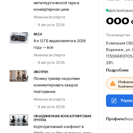
металлургической тары в
конвертерном цехе
ДЕЙСТВУЕТ
ОБНОВ
Мнение эксперта
ООО 
9 августа 2026
Производство
BAZA
8 и 12 ГБ видеопамяти в 2026
Компания ОБ
году — все
Воронеж, ул. 
Мнение эксперта
11536680705
281.
9 августа 2026
Подробнее
ЭВОТРЕН
Почему тренер не должен
Информац
комментировать каждое
Компания
повторение
Мнение эксперта
Управ
9 августа 2026
ОБЪЕДИНЕННАЯ КОНСАЛТИНГОВАЯ
Профиль
Виды
ГРУППА
Корпоративный конфликт в
ООО: как выйти из тупика, если