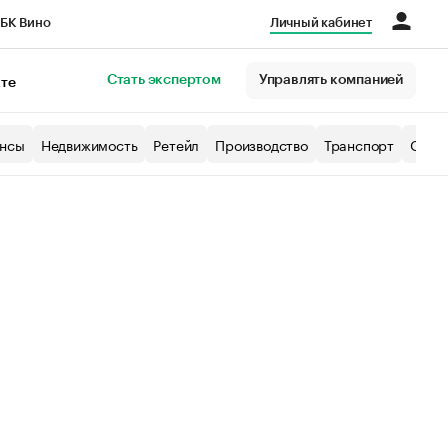
БК Вино
Личный кабинет
Город
Стать экспертом
Управлять компанией
кте
нсы
Недвижимость
Ретейл
Производство
Транспорт
Образ