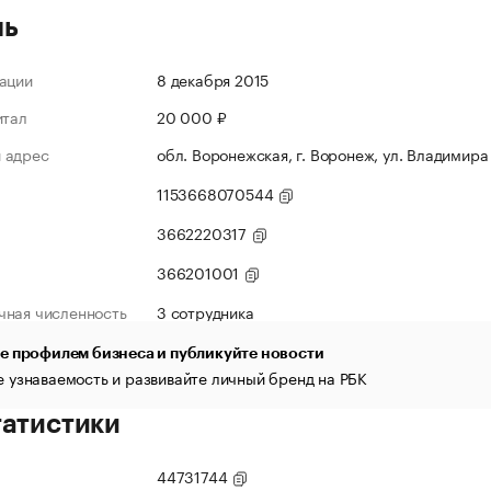
ль
ации
8 декабря 2015
итал
20 000 ₽
 адрес
обл. Воронежская, г. Воронеж, ул. Владимира Н
1153668070544
3662220317
366201001
чная численность
3 сотрудника
е профилем бизнеса и публикуйте новости
 узнаваемость и развивайте личный бренд на РБК
татистики
44731744