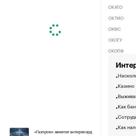
ОКАТО
ОКТМО
ОКФС
ОКОГУ
ОКОПФ
Интер
Насколь
Казино
Выжива
Как бан
Сотрудн
Как нал
«Газпром» заметил антирекорд