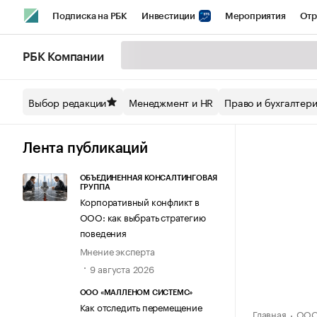
Подписка на РБК
Инвестиции
Мероприятия
Отр
Спорт
Школа управления РБК
РБК Образование
РБ
РБК Компании
Стиль
Крипто
РБК Бизнес-среда
Дискуссионный кл
Выбор редакции
Менеджмент и HR
Право и бухгалтер
Спецпроекты СПб
Конференции СПб
Спецпроекты
Технологии и медиа
Финансы
Рынок наличной валют
Лента публикаций
ОБЪЕДИНЕННАЯ КОНСАЛТИНГОВАЯ
ГРУППА
Корпоративный конфликт в
ООО: как выбрать стратегию
поведения
Мнение эксперта
9 августа 2026
ООО «МАЛЛЕНОМ СИСТЕМС»
Как отследить перемещение
Главная
ООО