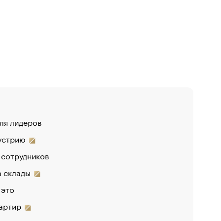
для лидеров
«От спор
дустрию
 сотрудников
на склады
 это
вартир