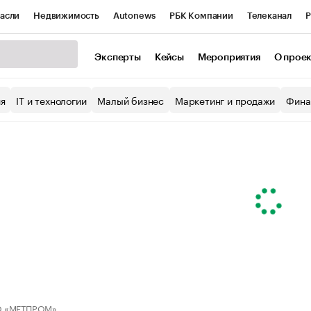
асли
Недвижимость
Autonews
РБК Компании
Телеканал
Р
К Курсы
РБК Life
Тренды
Визионеры
Национальные проекты
Эксперты
Кейсы
Мероприятия
О прое
уб
Исследования
Кредитные рейтинги
Франшизы
Газета
ия
IT и технологии
Малый бизнес
Маркетинг и продажи
Фина
Проверка контрагентов
Политика
Экономика
Бизнес
ы
 «МЕТПРОМ»