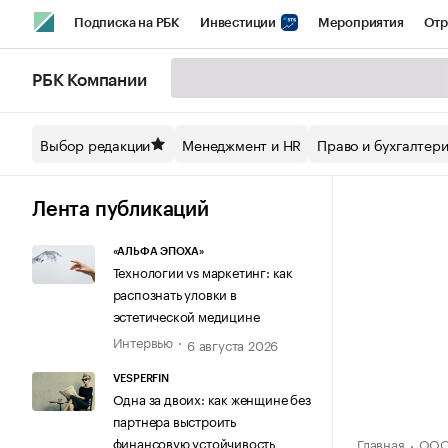
Подписка на РБК
Инвестиции
Мероприятия
Отр
Спорт
Школа управления РБК
РБК Образование
РБ
РБК Компании
Стиль
Крипто
РБК Бизнес-среда
Дискуссионный кл
Выбор редакции
Менеджмент и HR
Право и бухгалтер
Спецпроекты СПб
Конференции СПб
Спецпроекты
Технологии и медиа
Финансы
Рынок наличной валют
Лента публикаций
«АЛЬФА ЭПОХА»
Технологии vs маркетинг: как
распознать уловки в
эстетической медицине
Интервью
6 августа 2026
VESPERFIN
Одна за двоих: как женщине без
партнера выстроить
финансовую устойчивость
Главная
ООО