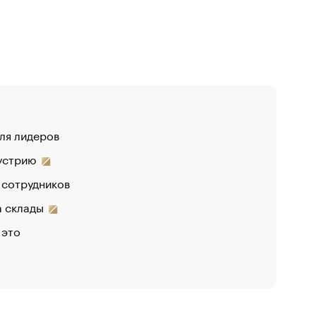
для лидеров
дустрию
 сотрудников
на склады
 это