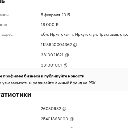
ль
ации
5 февраля 2015
итал
16 000 ₽
 адрес
обл. Иркутская, г. Иркутск, ул. Трактовая, стр
1153850004362
3810021621
381001001
е профилем бизнеса и публикуйте новости
 узнаваемость и развивайте личный бренд на РБК
татистики
26080982
25401368000