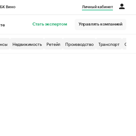
БК Вино
Личный кабинет
Город
Стать экспертом
Управлять компанией
кте
нсы
Недвижимость
Ретейл
Производство
Транспорт
Образ