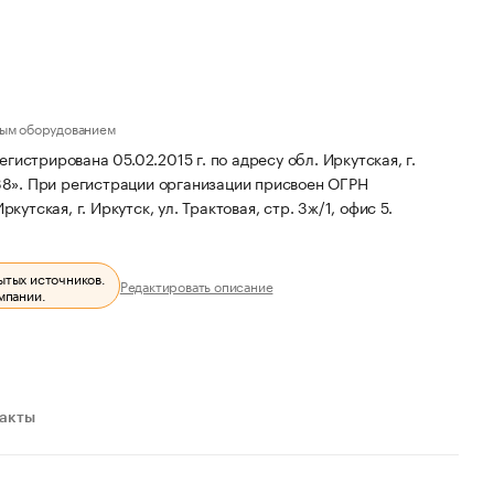
ным оборудованием
ирована 05.02.2015 г. по адресу обл. Иркутская, г.
38».
При регистрации организации присвоен ОГРН
утская, г. Иркутск, ул. Трактовая, стр. 3ж/1, офис 5.
ытых источников.
Редактировать описание
мпании.
ракты