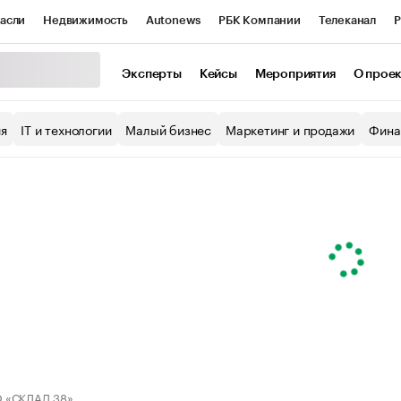
асли
Недвижимость
Autonews
РБК Компании
Телеканал
Р
К Курсы
РБК Life
Тренды
Визионеры
Национальные проекты
Эксперты
Кейсы
Мероприятия
О прое
уб
Исследования
Кредитные рейтинги
Франшизы
Газета
ия
IT и технологии
Малый бизнес
Маркетинг и продажи
Фина
Проверка контрагентов
Политика
Экономика
Бизнес
ы
 «СКЛАД.38»