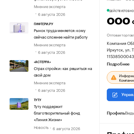
Мнение эксперта
ДЕЙСТВУЕТ
ОБНОВ
6 августа 2026
ООО 
ГИФТЕРИ.РУ
Рынок труда меняется: кому
Оптовая торгов
сейчас сложнее найти работу
Компания ОБ
Мнение эксперта
Иркутск, ул. 
6 августа 2026
11538500043
«АСТЕРРА»
Подробнее
Страх стройки: как решиться на
свой дом
Информац
Компания
Мнение эксперта
6 августа 2026
Управ
ТУТУ
Туту поддержит
благотворительный фонд
Профиль
Виды
«Линия Жизни»
Новость
6 августа 2026