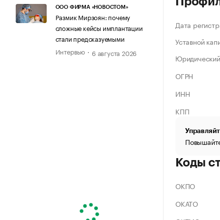
Профи
ООО ФИРМА «НОВОСТОМ»
Размик Мирзоян: почему
Дата регистр
сложные кейсы имплантации
стали предсказуемыми
Уставной кап
Интервью
6 августа 2026
Юридический
ОГРН
ИНН
КПП
Управляйт
Повышайте
Коды с
ОКПО
ОКАТО