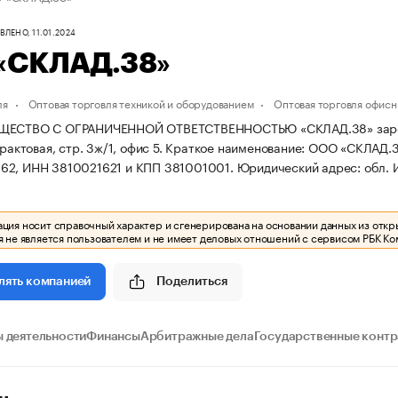
ЛЕНО, 11.01.2024
«СКЛАД.38»
ля
Оптовая торговля техникой и оборудованием
Оптовая торговля офис
ЩЕСТВО С ОГРАНИЧЕННОЙ ОТВЕТСТВЕННОСТЬЮ «СКЛАД.38» зарегистр
Трактовая, стр. 3ж/1, офис 5.
Краткое наименование: ООО «СКЛАД.
62, ИНН 3810021621 и КПП 381001001.
Юридический адрес: обл. Ирк
ия носит справочный характер и сгенерирована на основании данных из откр
 не является пользователем и не имеет деловых отношений с сервисом РБК Ко
Поделиться
лять компанией
 деятельности
Финансы
Арбитражные дела
Государственные конт