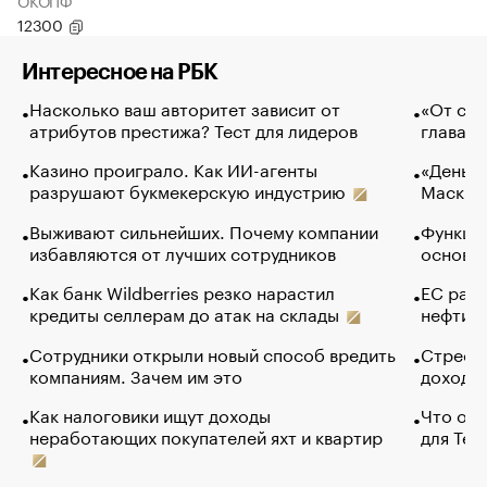
ОКОПФ
12300
Интересное на РБК
Насколько ваш авторитет зависит от
«От спо
атрибутов престижа? Тест для лидеров
глава к
Казино проиграло. Как ИИ-агенты
«Деньги
разрушают букмекерскую индустрию
Маск в 
Выживают сильнейших. Почему компании
Функции
избавляются от лучших сотрудников
основ э
Как банк Wildberries резко нарастил
ЕС раз
кредиты селлерам до атак на склады
нефти —
Сотрудники открыли новый способ вредить
Стресс 
компаниям. Зачем им это
доходов
Как налоговики ищут доходы
Что обв
неработающих покупателей яхт и квартир
для Tel