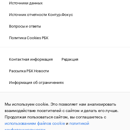
Источники данных
Источник отчетности Контур.Фокус
Вопросы и ответы
Политика Cookies РБК
Контактная информация
Редакция
Рассылка РБК Новости
Информация об ограничениях
Правовая информация
О соблюдении авторских прав
Мы используем cookie. Это позволяет нам анализировать
© АО «РОСБИЗНЕСКОНСАЛТИНГ»,
1995–2026.
Сообщения
и материалы информационного агентства «РБК»
взаимодействие посетителей с сайтом и делать его лучше.
(зарегистрировано Федеральной службой по надзору в сфере
Продолжая пользоваться сайтом, вы соглашаетесь с
связи, информационных технологий и массовых
использованием файлов cookie
и
политикой
коммуникаций (Роскомнадзор) 09.12.2015 за номером ИА
№ФС77-63848) сопровождаются пометкой «РБК». Отдельные
конфиденциальности
.