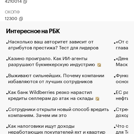
4210014
ОКОПФ
12300
Интересное на РБК
Насколько ваш авторитет зависит от
«От спо
атрибутов престижа? Тест для лидеров
глава к
Казино проиграло. Как ИИ-агенты
«Деньги
разрушают букмекерскую индустрию
Маск в 
Выживают сильнейших. Почему компании
Функции
избавляются от лучших сотрудников
основ э
Как банк Wildberries резко нарастил
ЕС раз
кредиты селлерам до атак на склады
нефти —
Сотрудники открыли новый способ вредить
Стресс 
компаниям. Зачем им это
доходов
Как налоговики ищут доходы
Что обв
неработающих покупателей яхт и квартир
для Tel