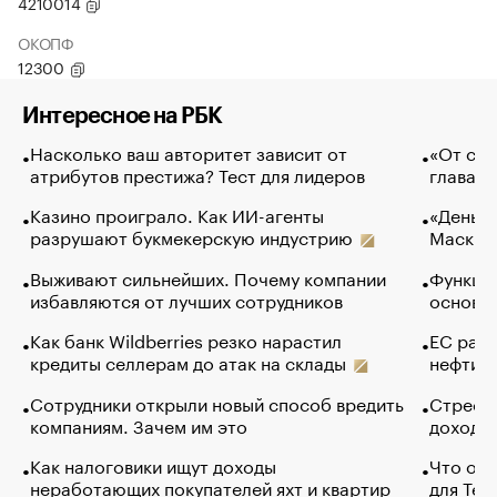
4210014
ОКОПФ
12300
Интересное на РБК
Насколько ваш авторитет зависит от
«От спо
атрибутов престижа? Тест для лидеров
глава к
Казино проиграло. Как ИИ-агенты
«Деньги
разрушают букмекерскую индустрию
Маск в 
Выживают сильнейших. Почему компании
Функции
избавляются от лучших сотрудников
основ э
Как банк Wildberries резко нарастил
ЕС раз
кредиты селлерам до атак на склады
нефти —
Сотрудники открыли новый способ вредить
Стресс 
компаниям. Зачем им это
доходов
Как налоговики ищут доходы
Что обв
неработающих покупателей яхт и квартир
для Tel