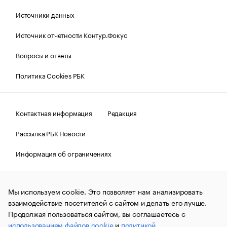
Источники данных
Источник отчетности Контур.Фокус
Вопросы и ответы
Политика Cookies РБК
Контактная информация
Редакция
Рассылка РБК Новости
Информация об ограничениях
Правовая информация
О соблюдении авторских прав
Мы используем cookie. Это позволяет нам анализировать
© АО «РОСБИЗНЕСКОНСАЛТИНГ»,
1995–2026.
Сообщения
и материалы информационного агентства «РБК»
взаимодействие посетителей с сайтом и делать его лучше.
(зарегистрировано Федеральной службой по надзору в сфере
Продолжая пользоваться сайтом, вы соглашаетесь с
связи, информационных технологий и массовых
использованием файлов cookie
и
политикой
коммуникаций (Роскомнадзор) 09.12.2015 за номером ИА