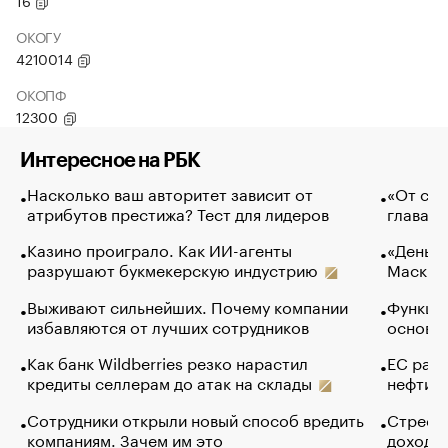
16
ОКОГУ
4210014
ОКОПФ
12300
Интересное на РБК
Насколько ваш авторитет зависит от
«От спо
атрибутов престижа? Тест для лидеров
глава к
Казино проиграло. Как ИИ-агенты
«Деньги
разрушают букмекерскую индустрию
Маск в 
Выживают сильнейших. Почему компании
Функции
избавляются от лучших сотрудников
основ э
Как банк Wildberries резко нарастил
ЕС раз
кредиты селлерам до атак на склады
нефти —
Сотрудники открыли новый способ вредить
Стресс 
компаниям. Зачем им это
доходов