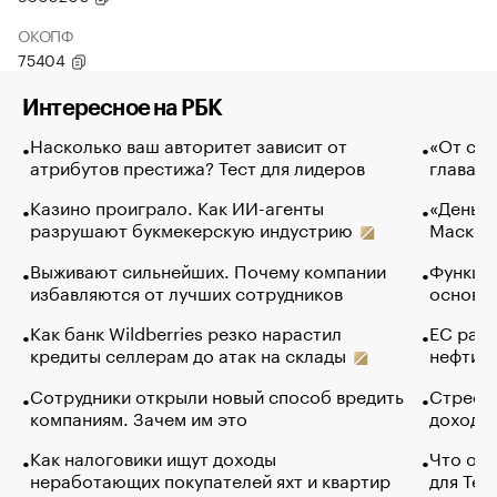
ОКОПФ
75404
Интересное на РБК
Насколько ваш авторитет зависит от
«От спо
атрибутов престижа? Тест для лидеров
глава к
Казино проиграло. Как ИИ-агенты
«Деньги
разрушают букмекерскую индустрию
Маск в 
Выживают сильнейших. Почему компании
Функции
избавляются от лучших сотрудников
основ э
Как банк Wildberries резко нарастил
ЕС раз
кредиты селлерам до атак на склады
нефти —
Сотрудники открыли новый способ вредить
Стресс 
компаниям. Зачем им это
доходов
Как налоговики ищут доходы
Что обв
неработающих покупателей яхт и квартир
для Tel