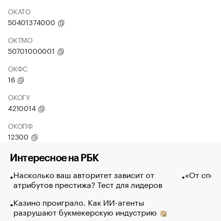
ОКАТО
50401374000
ОКТМО
50701000001
ОКФС
16
ОКОГУ
4210014
ОКОПФ
12300
Интересное на РБК
Насколько ваш авторитет зависит от
«От спор
атрибутов престижа? Тест для лидеров
Казино проиграло. Как ИИ-агенты
разрушают букмекерскую индустрию