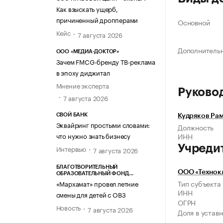
Как взыскать ущерб,
причиненный дропперами
Основной
Кейс
7 августа 2026
Дополнитель
ООО «МЕДИА-ДОКТОР»
Зачем FMCG-бренду ТВ-реклама
в эпоху диджитал
Мнение эксперта
Руково
7 августа 2026
СВОЙ БАНК
Кудряков Ра
Эквайринг простыми словами:
Должность
что нужно знать бизнесу
ИНН
Учреди
Интервью
7 августа 2026
БЛАГОТВОРИТЕЛЬНЫЙ
ООО «Технок
ОБРАЗОВАТЕЛЬНЫЙ ФОНД
«МАРХАМАТ»
Тип субъекта
«Мархамат» провел летние
ИНН
смены для детей с ОВЗ
ОГРН
Новость
7 августа 2026
Доля в устав