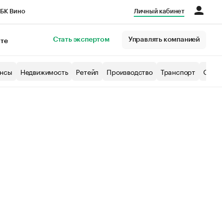
БК Вино
Личный кабинет
Город
Стать экспертом
Управлять компанией
кте
нсы
Недвижимость
Ретейл
Производство
Транспорт
Образ