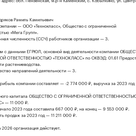
адрес: обл. Пензенская, м.р-н Каменский, с. Кобылкино, ул. Центр
дряков Рамиль Камильевич
омпании — ООО «Технокласс», Общество с ограниченной
стью «Мега Групп».
ная численность (ССЧ) работников организации — 3.
ии с данными ЕГРЮЛ, основной вид деятельности компании ОБЩЕ
Й ОТВЕТСТВЕННОСТЬЮ «ТЕХНОКЛАСС» по ОКВЭД: 01.61 Предост
сти растениеводства.
ство направлений деятельности — 3.
прибыль компании составляет — -2 774 000 ₽, выручка за 2023 год
вного капитала ОБЩЕСТВО С ОГРАНИЧЕННОЙ ОТВЕТСТВЕННОСТЬ
» — 11 000 ₽.
ачало 2023 года составила 667 000 ₽, на конец — 9 553 000 ₽.
ь продаж за 2023 год — 11 211 000 ₽.
а 2026 организация действует.