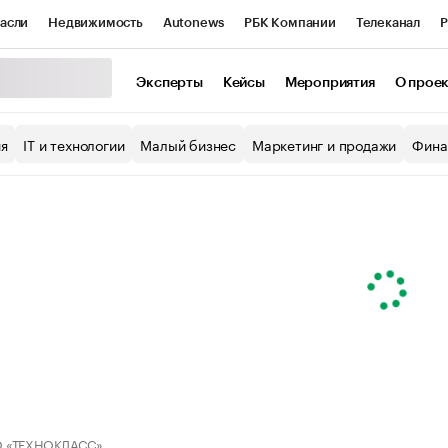
асли
Недвижимость
Autonews
РБК Компании
Телеканал
Р
К Курсы
РБК Life
Тренды
Визионеры
Национальные проекты
Эксперты
Кейсы
Мероприятия
О прое
уб
Исследования
Кредитные рейтинги
Франшизы
Газета
ия
IT и технологии
Малый бизнес
Маркетинг и продажи
Фина
Проверка контрагентов
Политика
Экономика
Бизнес
ы
 «ТЕХНОКЛАСС»