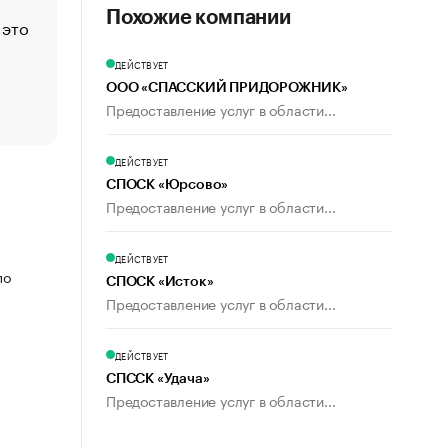
Похожие компании
 это
Стресс обеспеченных людей: почему рост доходов 
счастья
ДЕЙСТВУЕТ
Что обвинения против Павла Дурова значат для Tele
ООО «СПАССКИЙ ПРИДОРОЖНИК»
пользователей
Предоставление услуг в области...
ДЕЙСТВУЕТ
СПОСК «Юрсово»
Предоставление услуг в области...
ДЕЙСТВУЕТ
по
СПОСК «Исток»
Предоставление услуг в области...
ДЕЙСТВУЕТ
СПССК «Удача»
Предоставление услуг в области...