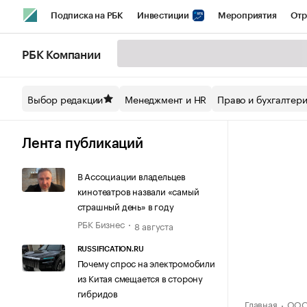
Подписка на РБК
Инвестиции
Мероприятия
Отр
Спорт
Школа управления РБК
РБК Образование
РБ
РБК Компании
Стиль
Крипто
РБК Бизнес-среда
Дискуссионный кл
Выбор редакции
Менеджмент и HR
Право и бухгалтер
Спецпроекты СПб
Конференции СПб
Спецпроекты
Технологии и медиа
Финансы
Рынок наличной валют
Лента публикаций
В Ассоциации владельцев
кинотеатров назвали «самый
страшный день» в году
РБК Бизнес
8 августа
RUSSIFICATION.RU
Почему спрос на электромобили
из Китая смещается в сторону
гибридов
Главная
ООО