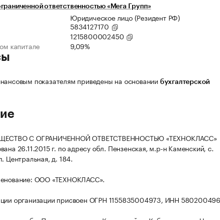
граниченной ответственностью «Мега Групп»
Юридическое лицо (Резидент РФ)
5834127170
1215800002450
ном капитале
9,09%
сы
нансовым показателям приведены на основании
бухгалтерской
ие
БЩЕСТВО С ОГРАНИЧЕННОЙ ОТВЕТСТВЕННОСТЬЮ «ТЕХНОКЛАСС»
ана 26.11.2015 г. по адресу обл. Пензенская, м.р-н Каменский, с.
. Центральная, д. 184.
менование: ООО «ТЕХНОКЛАСС».
ации организации присвоен ОГРН 1155835004973, ИНН 580200496