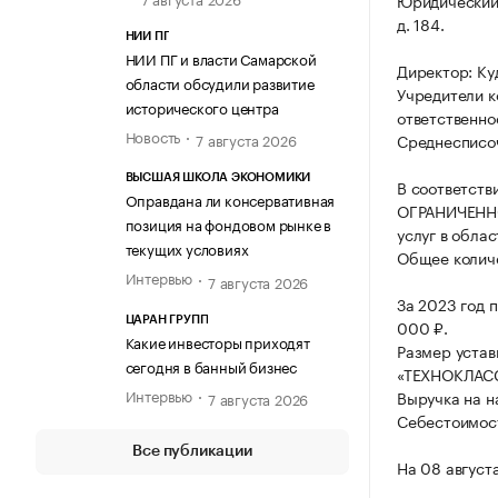
Юридический 
д. 184.
НИИ ПГ
НИИ ПГ и власти Самарской
Директор: Ку
области обсудили развитие
Учредители к
исторического центра
ответственно
Новость
7 августа 2026
Среднесписоч
ВЫСШАЯ ШКОЛА ЭКОНОМИКИ
В соответств
Оправдана ли консервативная
ОГРАНИЧЕННО
позиция на фондовом рынке в
услуг в обла
текущих условиях
Общее количе
Интервью
7 августа 2026
За 2023 год 
ЦАРАН ГРУПП
000 ₽.
Какие инвесторы приходят
Размер уста
сегодня в банный бизнес
«ТЕХНОКЛАСС
Интервью
Выручка на н
7 августа 2026
Себестоимост
Все публикации
На 08 август