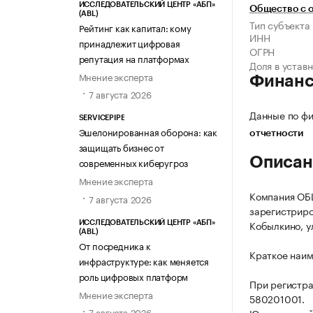
ИССЛЕДОВАТЕЛЬСКИЙ ЦЕНТР «АБП»
Общество с о
(ABL)
Тип субъекта
Рейтинг как капитал: кому
ИНН
принадлежит цифровая
ОГРН
репутация на платформах
Доля в устав
Мнение эксперта
Финан
7 августа 2026
Данные по фи
SERVICEPIPE
Эшелонированная оборона: как
отчетности
защищать бизнес от
Описан
современных киберугроз
Мнение эксперта
Компания О
7 августа 2026
зарегистриров
Кобылкино, ул
ИССЛЕДОВАТЕЛЬСКИЙ ЦЕНТР «АБП»
(ABL)
От посредника к
Краткое наи
инфраструктуре: как меняется
роль цифровых платформ
При регистр
Мнение эксперта
580201001.
7 августа 2026