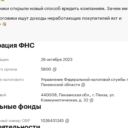
ики открыли новый способ вредить компаниям. Зачем им
оговики ищут доходы неработающих покупателей яхт и
р
рация ФНС
ации
26 октября 2023
го органа
5800
 налогового
Управление Федеральной налоговой службы 
Пензенской области
вой
440008, Пензенская обл., г. Пенза, ул.
Коммунистическая, д. 32
ьные фонды
нный номер СФР
1026431245
еятельности