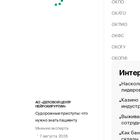
ОКПО
ОКАТО
ОКТМО
ОКФС
ОКОГУ
ОКОПФ
Интер
Насколь
лидеро
Казино
АО «ДЕЛОВОЙ ЦЕНТР
индуст
НЕЙРОХИРУРГИИ»
Судорожные приступы: что
Выжива
нужно знать пациенту
сотруд
Мнение эксперта
Как бан
7 августа 2026
склады