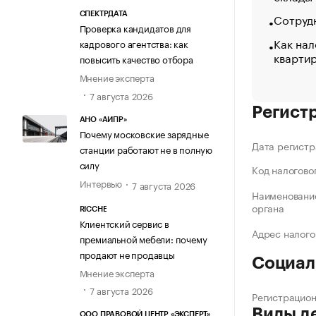
Сотрудн
СПЕКТРДАТА
Проверка кандидатов для
Как нал
кадрового агентства: как
кварти
повысить качество отбора
Мнение эксперта
7 августа 2026
Регист
АНО «АИПР»
Почему московские зарядные
Дата регистр
станции работают не в полную
силу
Код налогово
Интервью
7 августа 2026
Наименование
органа
RICCHE
Клиентский сервис в
Адрес налого
премиальной мебели: почему
продают не продавцы
Социал
Мнение эксперта
7 августа 2026
Регистрацио
Виды д
ООО ПРАВОВОЙ ЦЕНТР «ЭКСПЕРТ»