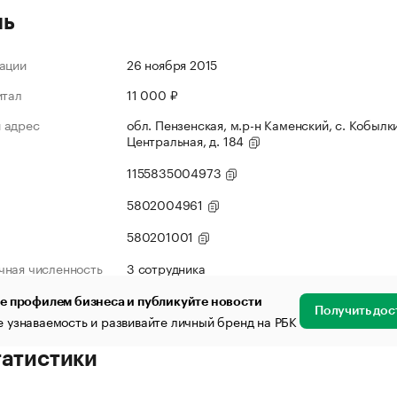
ль
ации
26 ноября 2015
итал
11 000 ₽
 адрес
обл. Пензенская, м.р-н Каменский, с. Кобылки
Центральная, д. 184
1155835004973
5802004961
580201001
чная численность
3 сотрудника
е профилем бизнеса и публикуйте новости
Получить дос
 узнаваемость и развивайте личный бренд на РБК
татистики