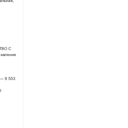
альная,
СТВО С
авление
 — 9 553
Ю