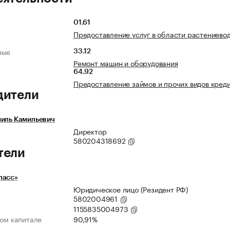
01.61
Предоставление услуг в области растениево
ные
33.12
Ремонт машин и оборудования
64.92
Предоставление займов и прочих видов кред
дители
миль Камильевич
Директор
580204318692
тели
ласс»
Юридическое лицо (Резидент РФ)
5802004961
1155835004973
ном капитале
90,91%