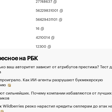
27748637
56229831001
56629431101
16
4210014
12300
есное на РБК
ко ваш авторитет зависит от атрибутов престижа? Тест д
в
 проиграло. Как ИИ-агенты разрушают букмекерскую
рию
ют сильнейших. Почему компании избавляются от лучших
ников
к Wildberries резко нарастил кредиты селлерам до атак н