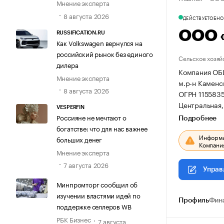
Мнение эксперта
8 августа 2026
ДЕЙСТВУЕТ
ОБНОВ
ООО 
RUSSIFICATION.RU
Как Volkswagen вернулся на
российский рынок без единого
Сельское хозяй
дилера
Компания ОБ
Мнение эксперта
м.р-н Каменск
8 августа 2026
ОГРН 115583
Центральная, 
VESPERFIN
Россияне не мечтают о
Подробнее
богатстве: что для нас важнее
Информац
больших денег
Компания
Мнение эксперта
7 августа 2026
Управ
Минпромторг сообщил об
изучении властями идей по
Профиль
Фин
поддержке селлеров WB
РБК Бизнес
7 августа