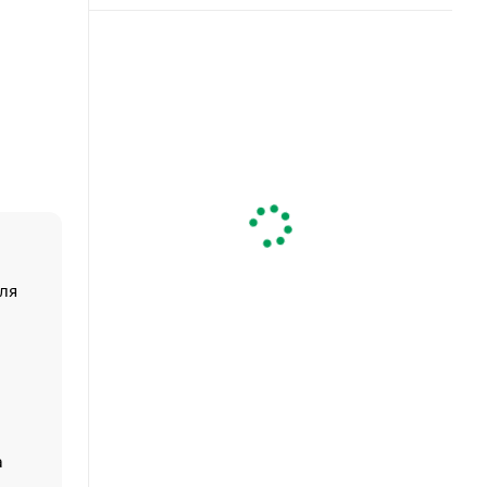
ля
«От спорта тело стареет иначе». Как живет глава ко
создавшей GTA
«Деньги будут не нужны»: что рассказал Маск в инт
Economist
Функции менеджмента: пять ключевых основ эффект
управления
а
ЕС разрешил конфискацию российской нефти — чем
Москва