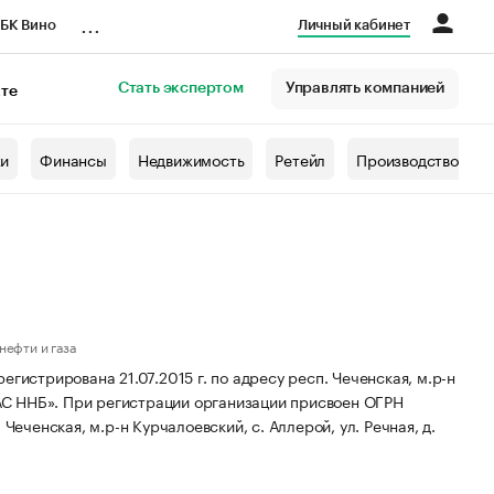
...
БК Вино
Личный кабинет
Стать экспертом
Управлять компанией
кте
азета
жи
Финансы
Недвижимость
Ретейл
Производство
нефти и газа
рирована 21.07.2015 г. по адресу респ. Чеченская, м.р-н
АС ННБ».
При регистрации организации присвоен ОГРН
Чеченская, м.р-н Курчалоевский, с. Аллерой, ул. Речная, д.