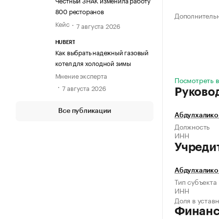
Честный ЗНАК изменила работу
800 ресторанов
Дополнитель
Кейс
7 августа 2026
HUBERT
Как выбрать надежный газовый
котел для холодной зимы
Мнение эксперта
Посмотреть в
7 августа 2026
Руково
Все публикации
Абдулхалико
Должность
ИНН
Учреди
Абдулхалико
Тип субъекта
ИНН
Доля в устав
Финан