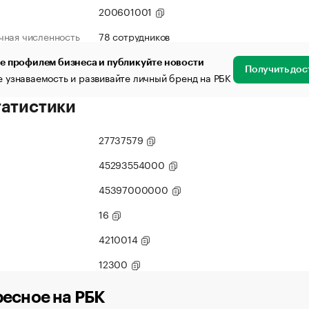
200601001
чная численность
78 сотрудников
е профилем бизнеса и публикуйте новости
Получить дос
 узнаваемость и развивайте личный бренд на РБК
татистики
27737579
45293554000
45397000000
16
4210014
12300
есное на РБК