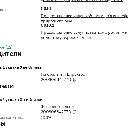
ные
09.10
Предоставление услуг в области добычи неф
природного газа
09.10.2
Предоставление услуг по монтажу, ремонту и
демонтажу буровых вышек
се (22)
дители
в Дукваха Хан-Элиевич
Генеральный Директор
200606842770
тели
в Дукваха Хан-Элиевич
Физическое лицо
200606842770
ном капитале
100%
сы