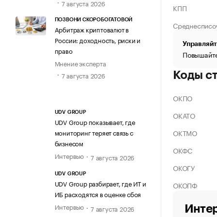
7 августа 2026
КПП
ПОЗВОНИ СКОРОБОГАТОВОЙ
Среднесписо
Арбитраж криптовалют в
России: доходность, риски и
Управляйт
право
Повышайте
Мнение эксперта
Коды с
7 августа 2026
ОКПО
UDV GROUP
ОКАТО
UDV Group показывает, где
ОКТМО
мониторинг теряет связь с
бизнесом
ОКФС
Интервью
7 августа 2026
ОКОГУ
UDV GROUP
UDV Group разбирает, где ИТ и
ОКОПФ
ИБ расходятся в оценке сбоя
Интервью
Интер
7 августа 2026