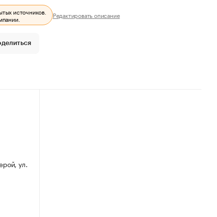
ытых источников.
Редактировать описание
мпании.
оделиться
ерой, ул.