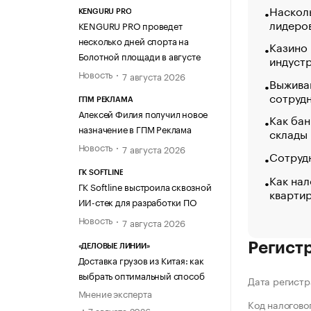
Насколь
KENGURU PRO
лидеро
KENGURU PRO проведет
несколько дней спорта на
Казино
Болотной площади в августе
индуст
Новость
7 августа 2026
Выжива
сотруд
ГПМ РЕКЛАМА
Алексей Филия получил новое
Как бан
назначение в ГПМ Реклама
склады
Новость
7 августа 2026
Сотрудн
ГК SOFTLINE
Как нал
ГК Softline выстроила сквозной
кварти
ИИ-стек для разработки ПО
Новость
7 августа 2026
Регист
«ДЕЛОВЫЕ ЛИНИИ»
Доставка грузов из Китая: как
выбрать оптимальный способ
Дата регистр
Мнение эксперта
Код налогово
7 августа 2026