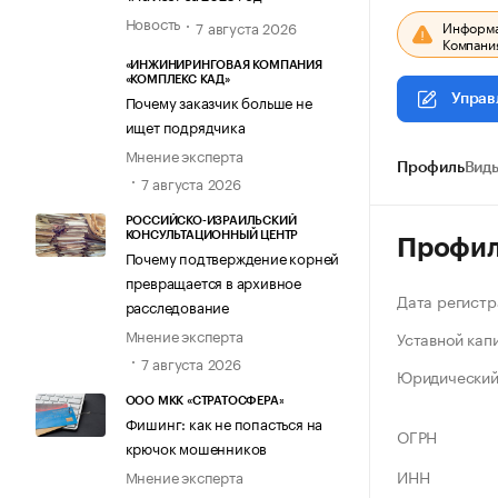
Новость
7 августа 2026
Информац
Компания
«ИНЖИНИРИНГОВАЯ КОМПАНИЯ
«КОМПЛЕКС КАД»
Почему заказчик больше не
Управ
ищет подрядчика
Мнение эксперта
Профиль
Виды
7 августа 2026
РОССИЙСКО-ИЗРАИЛЬСКИЙ
КОНСУЛЬТАЦИОННЫЙ ЦЕНТР
Профи
Почему подтверждение корней
превращается в архивное
Дата регистр
расследование
Мнение эксперта
Уставной кап
7 августа 2026
Юридический
ООО МКК «СТРАТОСФЕРА»
Фишинг: как не попасться на
ОГРН
крючок мошенников
ИНН
Мнение эксперта