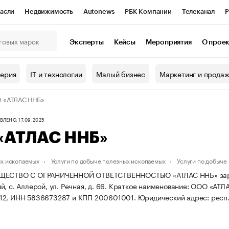
асли
Недвижимость
Autonews
РБК Компании
Телеканал
Р
К Курсы
РБК Life
Тренды
Визионеры
Национальные проекты
Эксперты
Кейсы
Мероприятия
О прое
онный клуб
Исследования
Кредитные рейтинги
Франшизы
Г
терия
IT и технологии
Малый бизнес
Маркетинг и прода
Проверка контрагентов
Политика
Экономика
Бизнес
 «АТЛАС ННБ»
ы
ЛЕНО, 17.09.2025
«АТЛАС ННБ»
х ископаемых
Услуги по добыче полезных ископаемых
Услуги по добыче 
ЩЕСТВО С ОГРАНИЧЕННОЙ ОТВЕТСТВЕННОСТЬЮ «АТЛАС ННБ» зарегист
, с. Аллерой, ул. Речная, д. 66.
Краткое наименование: ООО «АТЛ
12, ИНН 5836673287 и КПП 200601001.
Юридический адрес: респ. 