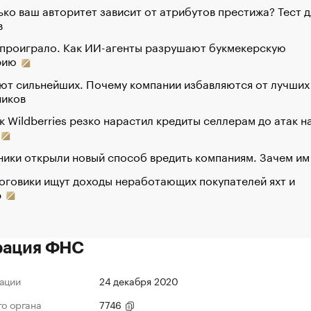
ко ваш авторитет зависит от атрибутов престижа? Тест д
в
 проиграло. Как ИИ-агенты разрушают букмекерскую
рию
ют сильнейших. Почему компании избавляются от лучших
ников
к Wildberries резко нарастил кредиты селлерам до атак н
ики открыли новый способ вредить компаниям. Зачем им
оговики ищут доходы неработающих покупателей яхт и
р
рация ФНС
ации
24 декабря 2020
го органа
7746