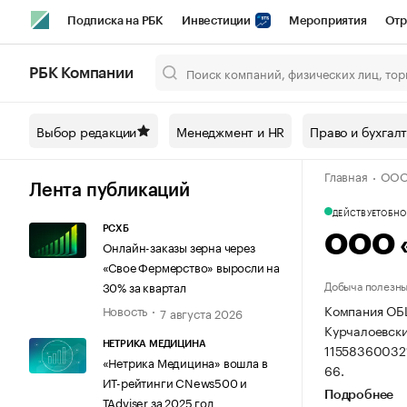
Подписка на РБК
Инвестиции
Мероприятия
Отр
Спорт
Школа управления РБК
РБК Образование
РБ
РБК Компании
Город
Стиль
Крипто
РБК Бизнес-среда
Дискусси
Выбор редакции
Менеджмент и HR
Право и бухгал
Спецпроекты СПб
Конференции СПб
Спецпроекты
Главная
ООО
Технологии и медиа
Финансы
Рынок наличной валют
Лента публикаций
ДЕЙСТВУЕТ
ОБНОВ
РСХБ
ООО 
Онлайн-заказы зерна через
«Свое Фермерство» выросли на
Добыча полезны
30% за квартал
Компания ОБ
Новость
7 августа 2026
Курчалоевский
НЕТРИКА МЕДИЦИНА
11558360032
«Нетрика Медицина» вошла в
66.
ИТ-рейтинги CNews500 и
Подробнее
TAdviser за 2025 год