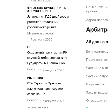
Наименование
ФИНАНСОВЫЙ УНИВЕРСИТЕТ,
органа
ФИНУНИВЕРСИТЕТ
Является ли ПДС драйвером
Адрес налого
роста капитализации
российского рынка
Арбитр
Мнение эксперта
7 августа 2026
36 дел на 
F6
Выигранных 
Созданный при участии F6
научный киберсериал «ИИ
Проигранных
Будущего» вышел на Kion
Частично выи
Новость
7 августа 2026
Частично про
РТК-СЕРВИС
РТК-Сервис и OpenYard
В процессе 
заключили партнерское
Закрытых де
соглашение
Новость
Определить н
7 августа 2026