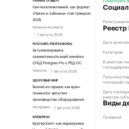
Посмотреть 
«ЧАЙНА ТРЭВЕЛ»
Синтез впечатлений: как формат
Социал
«Пекин и Хайнань» стал трендом
2026
Регистрацио
Мнение эксперта
Реестр
7 августа 2026
Дата включе
POSTGRES PROFESSIONAL
Актуализирована
Категория
совместимость всей линейки
В реестре по
СУБД Postgres Pro с РЕД ОС
господдержк
Новость
7 августа 2026
Получила под
последний го
ЗДОРОВЫЙ МИР
Бизнес из гаража: как врач-
Дата последн
гинеколог запустил
реестре суб
производство оборудования
Виды д
Интервью
7 августа 2026
Основной
КЛЕВЕРЕНС
Бургер Кинг: как маркировка