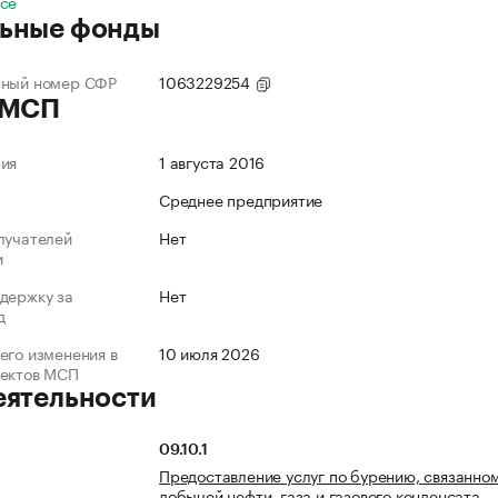
все
ьные фонды
нный номер СФР
1063229254
 МСП
ния
1 августа 2016
Среднее предприятие
лучателей
Нет
и
держку за
Нет
д
его изменения в
10 июля 2026
ъектов МСП
еятельности
09.10.1
Предоставление услуг по бурению, связанном
добычей нефти, газа и газового конденсата