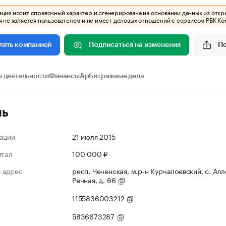
ия носит справочный характер и сгенерирована на основании данных из откр
 не является пользователем и не имеет деловых отношений с сервисом РБК Ко
Подписаться на изменения
П
лять компанией
 деятельности
Финансы
Арбитражные дела
ль
ации
21 июля 2015
итал
100 000 ₽
 адрес
респ. Чеченская, м.р-н Курчалоевский, с. Алл
Речная, д. 66
1155836003212
5836673287