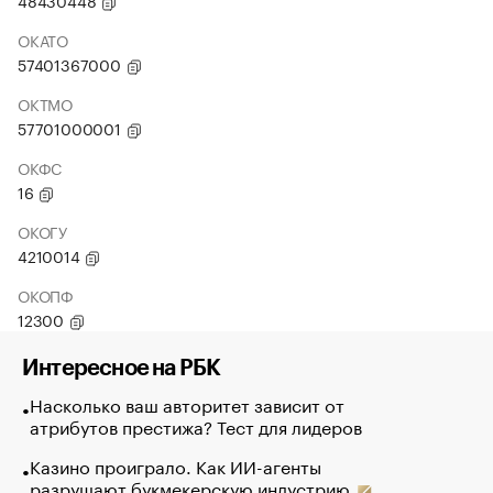
48430448
ОКАТО
57401367000
ОКТМО
57701000001
ОКФС
16
ОКОГУ
4210014
ОКОПФ
12300
Интересное на РБК
Насколько ваш авторитет зависит от
атрибутов престижа? Тест для лидеров
Казино проиграло. Как ИИ-агенты
разрушают букмекерскую индустрию