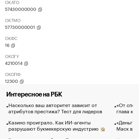
ОКАТО
57430000000
ОКТМО
57730000001
ОКФС
16
ОКОГУ
4210014
ОКОПФ
12300
Интересное на РБК
Насколько ваш авторитет зависит от
«От спор
атрибутов престижа? Тест для лидеров
глава ко
Казино проиграло. Как ИИ-агенты
«Деньги б
разрушают букмекерскую индустрию
Маск в и