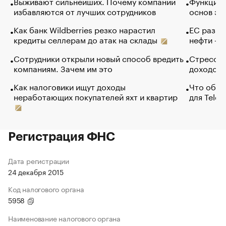
Выживают сильнейших. Почему компании
Функции 
избавляются от лучших сотрудников
основ эф
Как банк Wildberries резко нарастил
ЕС разре
кредиты селлерам до атак на склады
нефти — 
Сотрудники открыли новый способ вредить
Стресс о
компаниям. Зачем им это
доходов 
Как налоговики ищут доходы
Что обви
неработающих покупателей яхт и квартир
для Tele
Регистрация ФНС
Дата регистрации
24 декабря 2015
Код налогового органа
5958
Наименование налогового органа