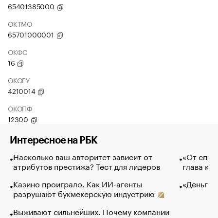
65401385000
ОКТМО
65701000001
ОКФС
16
ОКОГУ
4210014
ОКОПФ
12300
Интересное на РБК
Насколько ваш авторитет зависит от
«От спор
атрибутов престижа? Тест для лидеров
глава ко
Казино проиграло. Как ИИ-агенты
«Деньги б
разрушают букмекерскую индустрию
Выживают сильнейших. Почему компании