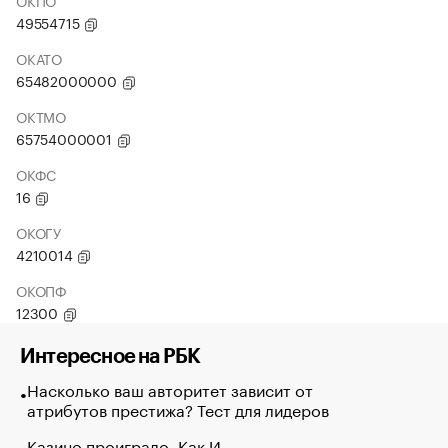
ОКПО
49554715
ОКАТО
65482000000
ОКТМО
65754000001
ОКФС
16
ОКОГУ
4210014
ОКОПФ
12300
Интересное на РБК
Насколько ваш авторитет зависит от
атрибутов престижа? Тест для лидеров
Казино проиграло. Как И