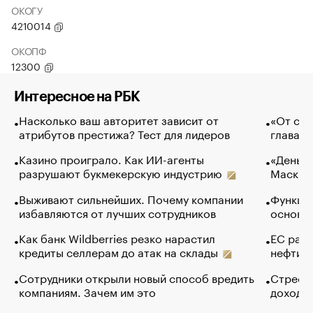
ОКОГУ
4210014
ОКОПФ
12300
Интересное на РБК
Насколько ваш авторитет зависит от
«От спо
атрибутов престижа? Тест для лидеров
глава к
Казино проиграло. Как ИИ-агенты
«Деньги
разрушают букмекерскую индустрию
Маск в 
Выживают сильнейших. Почему компании
Функции
избавляются от лучших сотрудников
основ э
Как банк Wildberries резко нарастил
ЕС раз
кредиты селлерам до атак на склады
нефти —
Сотрудники открыли новый способ вредить
Стресс 
компаниям. Зачем им это
доходов