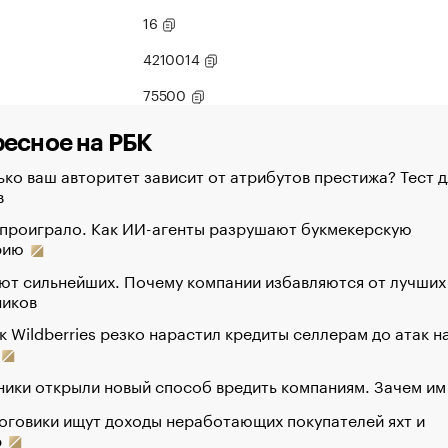
16
4210014
75500
есное на РБК
ко ваш авторитет зависит от атрибутов престижа? Тест д
в
 проиграло. Как ИИ-агенты разрушают букмекерскую
рию
ют сильнейших. Почему компании избавляются от лучших
ников
к Wildberries резко нарастил кредиты селлерам до атак н
ики открыли новый способ вредить компаниям. Зачем им
оговики ищут доходы неработающих покупателей яхт и
р