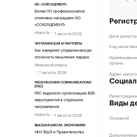
НО «СОЮЗЦЕМЕНТ»
Более 110 профессионалов
отмечены наградами НО
Регист
«СОЮЗЦЕМЕНТ»
Новость
7 августа 2026
Дата регистр
ЧЕРТАРИНСКАЯ И ПАРТНЕРЫ
Код налогово
Как измеряют управленческую
сложность мышления лидера
Наименование
органа
Мнение эксперта
7 августа 2026
Адрес налого
Социал
FRESH RUSSIAN COMMUNICATIONS
(FRC)
FRC выделило организацию B2B-
Регистрацио
мероприятий в отдельное
Виды д
направление
Новость
7 августа 2026
Основной
ВЫСШАЯ ШКОЛА ЭКОНОМИКИ
НИУ ВШЭ и Правительство
Дополнитель