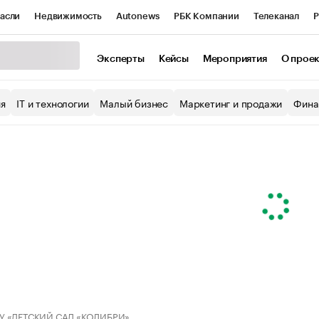
асли
Недвижимость
Autonews
РБК Компании
Телеканал
Р
К Курсы
РБК Life
Тренды
Визионеры
Национальные проекты
Эксперты
Кейсы
Мероприятия
О прое
уб
Исследования
Кредитные рейтинги
Франшизы
Газета
ия
IT и технологии
Малый бизнес
Маркетинг и продажи
Фина
Проверка контрагентов
Политика
Экономика
Бизнес
ы
У «ДЕТСКИЙ САД «КОЛИБРИ»