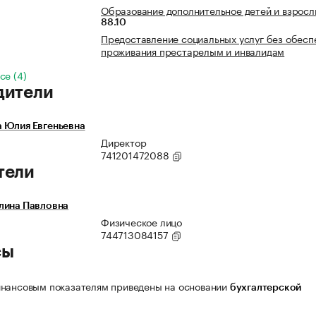
Образование дополнительное детей и взросл
88.10
Предоставление социальных услуг без обесп
проживания престарелым и инвалидам
се (4)
дители
 Юлия Евгеньевна
Директор
741201472088
тели
лина Павловна
Физическое лицо
744713084157
сы
нансовым показателям приведены на основании
бухгалтерской