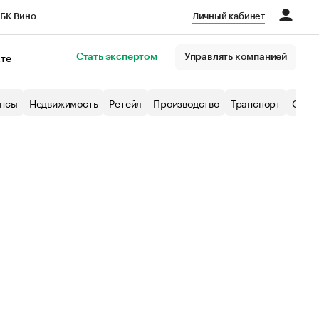
БК Вино
Личный кабинет
Город
Стать экспертом
Управлять компанией
кте
нсы
Недвижимость
Ретейл
Производство
Транспорт
Образ