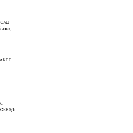
 САД
бинск,
 и КПП
ОЕ
 ОКВЭД: