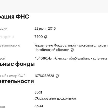
рация ФНС
ации
22 июня 2015
го органа
7400
 налогового
Управление Федеральной налоговой службы 
Челябинской области
вой
454080,Челябинская обл,Челябинск г,Ленина
ьные фонды
нный номер СФР
1076052628
еятельности
85.11
Образование дошкольное
ные
85.41