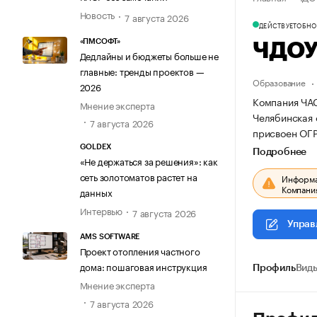
Новость
7 августа 2026
ДЕЙСТВУЕТ
ОБНОВ
«ПМСОФТ»
ЧДОУ
Дедлайны и бюджеты больше не
главные: тренды проектов —
Образование
2026
Компания ЧА
Мнение эксперта
Челябинская о
7 августа 2026
присвоен ОГ
GOLDEX
Подробнее
«Не держаться за решения»: как
сеть золотоматов растет на
Информац
Компания
данных
Интервью
7 августа 2026
Управ
AMS SOFTWARE
Проект отопления частного
дома: пошаговая инструкция
Профиль
Виды
Мнение эксперта
7 августа 2026