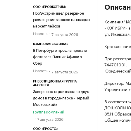
Описан
ООО «ПРОЭКСТРИМ»
ПроЭкстрим ввел резервное
размещение запасов на складах
Компания Ч
маркетплейсов
«КОЛИБРИ» за
Новость
ул. Ижевская,
7 августа 2026
КОМПАНИЯ «АФИША»
Краткое наи
В Петербурге прошла препати
фестиваля Пикник Афиши х
При регистра
Сбер
744701001.
Новость
Юридический а
7 августа 2026
Директор: М
ИНВЕСТИЦИОННАЯ ГРУППА
АБСОЛЮТ
Учредители к
Завершено строительство двух
домов в городе-парке «Первый
В соответств
Московский»
ДОШКОЛЬНОЕ
Группа компаний
85.11 Образо
7 августа 2026
Общее количе
ООО «ПРОСТО.»