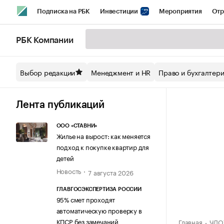
Подписка на РБК
Инвестиции
Мероприятия
Отр
Спорт
Школа управления РБК
РБК Образование
РБ
РБК Компании
Стиль
Крипто
РБК Бизнес-среда
Дискуссионный кл
Выбор редакции
Менеджмент и HR
Право и бухгалтер
Спецпроекты СПб
Конференции СПб
Спецпроекты
Технологии и медиа
Финансы
Рынок наличной валют
Лента публикаций
ООО «СТАВНИ»
Жилье на вырост: как меняется
подход к покупке квартир для
детей
Новость
7 августа 2026
ГЛАВГОСЭКСПЕРТИЗА РОССИИ
95% смет проходят
автоматическую проверку в
КПСР без замечаний
Главная
ЧДО