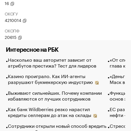
16
ОКОГУ
4210014
ОКОПФ
20615
Интересное на РБК
Насколько ваш авторитет зависит от
«От спор
атрибутов престижа? Тест для лидеров
глава ко
Казино проиграло. Как ИИ-агенты
«Деньги б
разрушают букмекерскую индустрию
Маск в и
Выживают сильнейших. Почему компании
Функции 
избавляются от лучших сотрудников
основ эф
Как банк Wildberries резко нарастил
ЕС разре
кредиты селлерам до атак на склады
нефти — 
Сотрудники открыли новый способ вредить
Стресс о