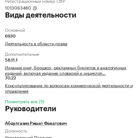
Регистрационный номер СФР
1013063480
Виды деятельности
Основной
69.10
Деятельность в области права
Дополнительные
58.11.1
Издание книг, брошюр, рекламных буклетов и аналогичных
изданий, включая издание словарей и энциклоп…
70.22
Консультирование по вопросам коммерческой деятельности и
управления
Посмотреть все (5)
Руководители
Абдулгазин Ришат Фаватович
Должность
Управляющий Партнер