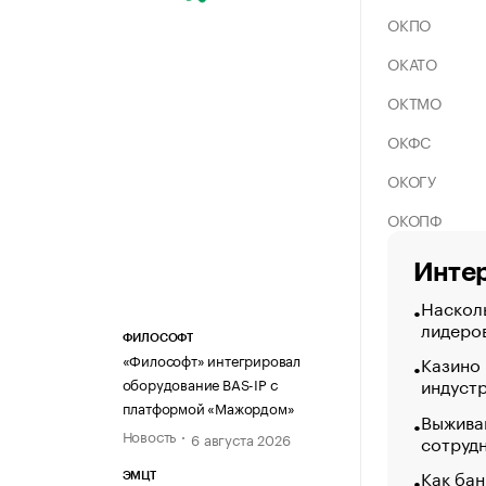
ОКПО
ОКАТО
ОКТМО
ОКФС
ОКОГУ
ОКОПФ
Интер
Насколь
лидеро
ФИЛОСОФТ
«Философт» интегрировал
Казино
индуст
оборудование BAS-IP с
платформой «Мажордом»
Выжива
Новость
6 августа 2026
сотруд
Как бан
ЭМЦТ