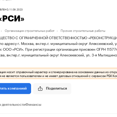
ЛЕНО, 11.09.2023
«РСИ»
Организация строительных работ
Прочие строительные работы
БЩЕСТВО С ОГРАНИЧЕННОЙ ОТВЕТСТВЕННОСТЬЮ «РЕКОНСТРУКЦИ
 по адресу г. Москва, вн.тер.г. муниципальный округ Алексеевский, у
е: ООО «РСИ».
При регистрации организации присвоен ОГРН 11577
ква, вн.тер.г. муниципальный округ Алексеевский, ул. 3-я Мытищинска
ия носит справочный характер и сгенерирована на основании данных из откр
 не является пользователем и не имеет деловых отношений с сервисом РБК Ко
Поделиться
лять компанией
 деятельности
Финансы