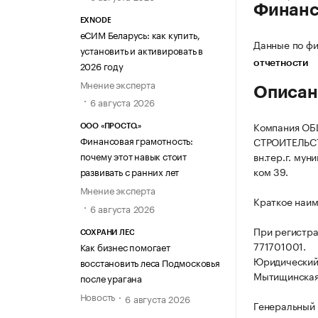
Финан
EXNODE
еСИМ Беларусь: как купить,
Данные по фи
установить и активировать в
2026 году
отчетности
Мнение эксперта
Описан
6 августа 2026
Компания О
ООО «ПРОСТО.»
Финансовая грамотность:
СТРОИТЕЛЬСТВ
почему этот навык стоит
вн.тер.г. мун
ком 39.
развивать с ранних лет
Мнение эксперта
Краткое наим
6 августа 2026
При регистра
СОХРАНИ ЛЕС
771701001.
Как бизнес помогает
Юридический а
восстановить леса Подмосковья
Мытищинская, 
после урагана
Новость
6 августа 2026
Генеральный 