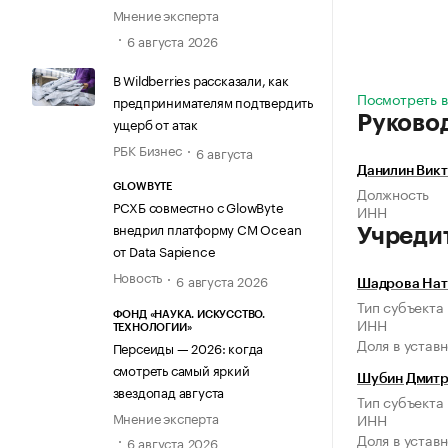
Мнение эксперта
6 августа 2026
В Wildberries рассказали, как
Посмотреть в
предпринимателям подтвердить
Руково
ущерб от атак
РБК Бизнес
6 августа
Данилин Вик
GLOWBYTE
Должность
РСХБ совместно с GlowByte
ИНН
внедрил платформу CM Ocean
Учреди
от Data Sapience
Новость
6 августа 2026
Шадрова Нат
Тип субъекта
ФОНД «НАУКА. ИСКУССТВО.
ИНН
ТЕХНОЛОГИИ»
Доля в устав
Персеиды — 2026: когда
смотреть самый яркий
Шубин Дмитр
звездопад августа
Тип субъекта
Мнение эксперта
ИНН
Доля в устав
6 августа 2026