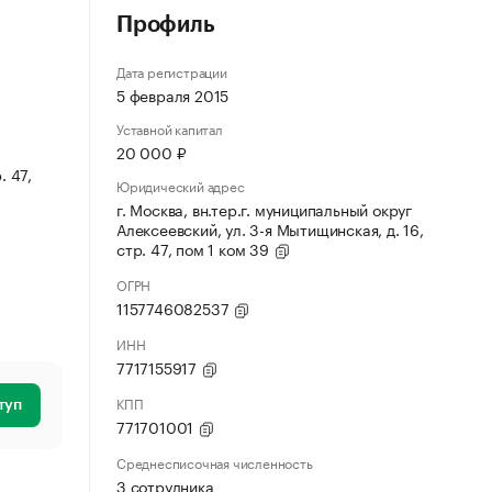
Профиль
Дата регистрации
5 февраля 2015
Уставной капитал
20 000 ₽
. 47,
Юридический адрес
г. Москва, вн.тер.г. муниципальный округ
Алексеевский, ул. 3-я Мытищинская, д. 16,
стр. 47, пом 1 ком 39
ОГРН
1157746082537
ИНН
7717155917
КПП
туп
771701001
Среднесписочная численность
3 сотрудника