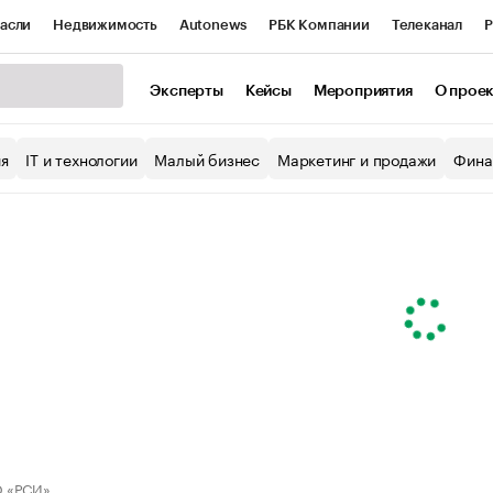
асли
Недвижимость
Autonews
РБК Компании
Телеканал
Р
К Курсы
РБК Life
Тренды
Визионеры
Национальные проекты
Эксперты
Кейсы
Мероприятия
О прое
уб
Исследования
Кредитные рейтинги
Франшизы
Газета
ия
IT и технологии
Малый бизнес
Маркетинг и продажи
Фина
Проверка контрагентов
Политика
Экономика
Бизнес
ы
 «РСИ»