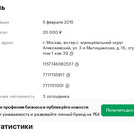
ль
ации
5 февраля 2015
итал
20 000 ₽
 адрес
г. Москва, вн.тер.г. муниципальный округ
Алексеевский, ул. 3-я Мытищинская, д. 16, стр
пом 1 ком 39
1157746082537
7717155917
771701001
чная численность
3 сотрудника
е профилем бизнеса и публикуйте новости
Получить дос
 узнаваемость и развивайте личный бренд на РБК
татистики