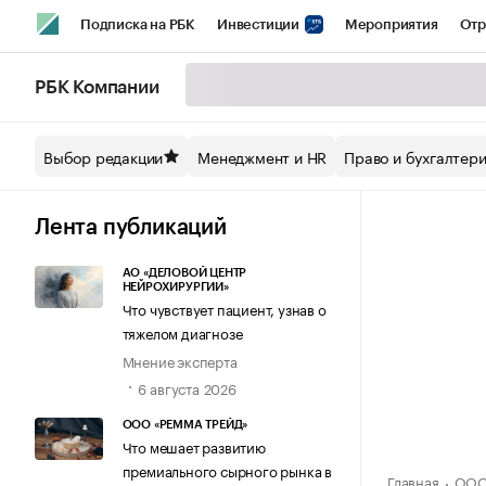
Подписка на РБК
Инвестиции
Мероприятия
Отр
Спорт
Школа управления РБК
РБК Образование
РБ
РБК Компании
Стиль
Крипто
РБК Бизнес-среда
Дискуссионный кл
Выбор редакции
Менеджмент и HR
Право и бухгалтер
Спецпроекты СПб
Конференции СПб
Спецпроекты
Технологии и медиа
Финансы
Рынок наличной валют
Лента публикаций
АО «ДЕЛОВОЙ ЦЕНТР
НЕЙРОХИРУРГИИ»
Что чувствует пациент, узнав о
тяжелом диагнозе
Мнение эксперта
6 августа 2026
ООО «РЕММА ТРЕЙД»
Что мешает развитию
премиального сырного рынка в
Главная
ООО