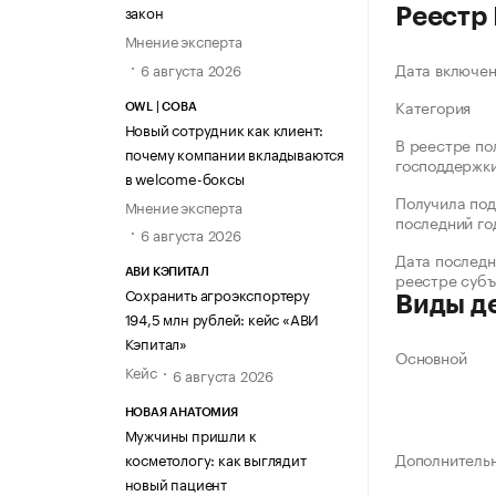
закон
Реестр
Мнение эксперта
Дата включе
6 августа 2026
Категория
OWL | СОВА
Новый сотрудник как клиент:
В реестре по
почему компании вкладываются
господдержк
в welcome-боксы
Получила под
Мнение эксперта
последний го
6 августа 2026
Дата последн
АВИ КЭПИТАЛ
реестре суб
Сохранить агроэкспортеру
Виды д
194,5 млн рублей: кейс «АВИ
Кэпитал»
Основной
Кейс
6 августа 2026
НОВАЯ АНАТОМИЯ
Мужчины пришли к
Дополнитель
косметологу: как выглядит
новый пациент