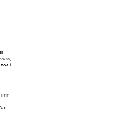
Я-
осква,
 пом 1
и КПП
3-я