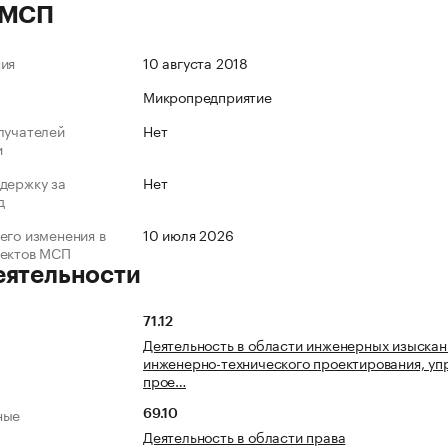
 МСП
ния
10 августа 2018
Микропредприятие
лучателей
Нет
и
держку за
Нет
д
его изменения в
10 июля 2026
ъектов МСП
еятельности
71.12
Деятельность в области инженерных изыскан
инженерно-технического проектирования, уп
прое…
ные
69.10
Деятельность в области права