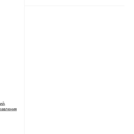
ий,
равления