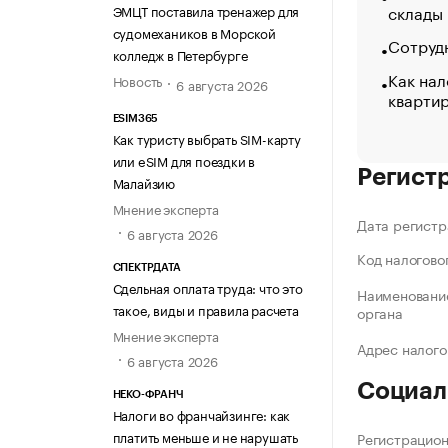
склады
ЭМЦТ поставила тренажер для
судомехаников в Морской
Сотрудн
колледж в Петербурге
Как нал
Новость
6 августа 2026
кварти
ESIM365
Как туристу выбрать SIM-карту
или eSIM для поездки в
Регист
Малайзию
Мнение эксперта
Дата регистр
6 августа 2026
Код налогово
СПЕКТРДАТА
Сдельная оплата труда: что это
Наименование
такое, виды и правила расчета
органа
Мнение эксперта
Адрес налого
6 августа 2026
Социал
НЕКО-ФРАНЧ
Налоги во франчайзинге: как
платить меньше и не нарушать
Регистрацио