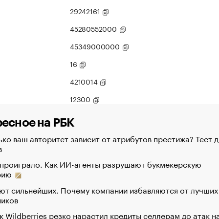
29242161
45280552000
45349000000
16
4210014
12300
есное на РБК
ко ваш авторитет зависит от атрибутов престижа? Тест д
в
 проиграло. Как ИИ-агенты разрушают букмекерскую
рию
ют сильнейших. Почему компании избавляются от лучших
ников
к Wildberries резко нарастил кредиты селлерам до атак н