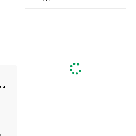
ля
«От спорта тело стареет иначе». Как живет глава ко
создавшей GTA
«Деньги будут не нужны»: что рассказал Маск в инт
Economist
Функции менеджмента: пять ключевых основ эффект
управления
а
ЕС разрешил конфискацию российской нефти — чем