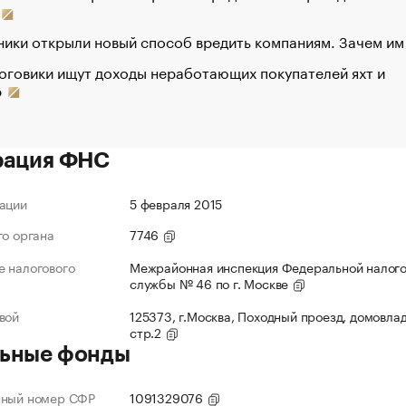
ики открыли новый способ вредить компаниям. Зачем им
оговики ищут доходы неработающих покупателей яхт и
р
рация ФНС
ации
5 февраля 2015
го органа
7746
 налогового
Межрайонная инспекция Федеральной налог
службы № 46 по г. Москве
вой
125373, г.Москва, Походный проезд, домовлад
стр.2
ьные фонды
нный номер СФР
1091329076