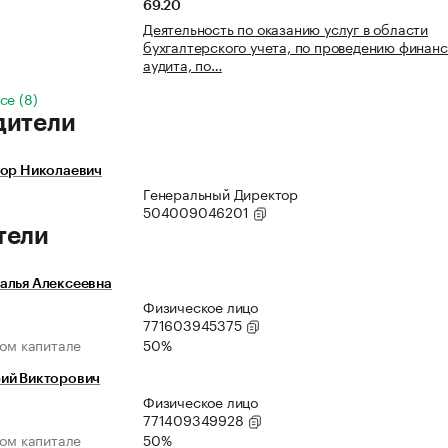
69.20
Деятельность по оказанию услуг в области
бухгалтерского учета, по проведению финанс
аудита, по…
се (8)
дители
тор Николаевич
Генеральный Директор
504009046201
тели
алья Алексеевна
Физическое лицо
771603945375
ном капитале
50%
ий Викторович
Физическое лицо
771409349928
ном капитале
50%