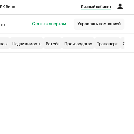
БК Вино
Личный кабинет
Город
Стать экспертом
Управлять компанией
кте
нсы
Недвижимость
Ретейл
Производство
Транспорт
Образ