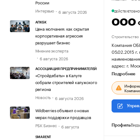
России
Интервью
6 августа 2026
ДЕЙСТВУЕТ
ОБНОВ
ООО 
АПКБК
Цена молчания: как скрытая
корпоративная агрессия
Строительство
разрушает бизнес
Компания О
Мнение эксперта
05.02.2015 г.
наименовани
6 августа 2026
адрес: г. Мос
АССОЦИАЦИЯ ПРЕДПРИНИМАТЕЛЕЙ
Подробнее
«Стройдебаты» в Калуге
собрали строителей калужского
Информац
региона
Компания
Новость
6 августа 2026
Управ
Wildberries объявил о новых
мерах поддержки продавцов
РБК Бизнес
6 августа
Профиль
Виды
SMARENT