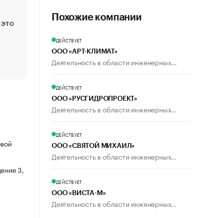
Москва
Похожие компании
 это
Стресс обеспеченных людей: почему рост доходов 
счастья
ДЕЙСТВУЕТ
Что обвинения против Павла Дурова значат для Tele
ООО «АРТ-КЛИМАТ»
пользователей
Деятельность в области инженерных...
ДЕЙСТВУЕТ
ООО «РУСГИДРОПРОЕКТ»
Деятельность в области инженерных...
ДЕЙСТВУЕТ
овой
ООО «СВЯТОЙ МИХАИЛ»
Деятельность в области инженерных...
ение 3,
ДЕЙСТВУЕТ
ООО «ВИСТА-М»
Деятельность в области инженерных...