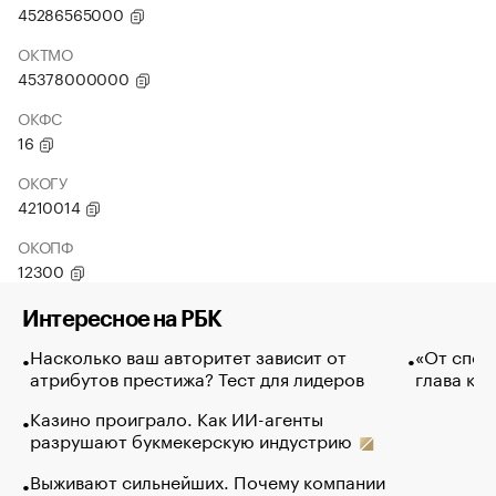
45286565000
ОКТМО
45378000000
ОКФС
16
ОКОГУ
4210014
ОКОПФ
12300
Интересное на РБК
Насколько ваш авторитет зависит от
«От спор
атрибутов престижа? Тест для лидеров
глава ко
Казино проиграло. Как ИИ-агенты
разрушают букмекерскую индустрию
Выживают сильнейших. Почему компании