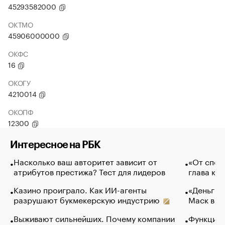
45293582000
ОКТМО
45906000000
ОКФС
16
ОКОГУ
4210014
ОКОПФ
12300
Интересное на РБК
Насколько ваш авторитет зависит от
«От спор
атрибутов престижа? Тест для лидеров
глава ко
Казино проиграло. Как ИИ-агенты
«Деньги б
разрушают букмекерскую индустрию
Маск в и
Выживают сильнейших. Почему компании
Функции 