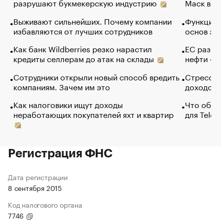
разрушают букмекерскую индустрию
Маск в и
Выживают сильнейших. Почему компании
Функции 
избавляются от лучших сотрудников
основ эф
Как банк Wildberries резко нарастил
ЕС разре
кредиты селлерам до атак на склады
нефти — 
Сотрудники открыли новый способ вредить
Стресс о
компаниям. Зачем им это
доходов 
Как налоговики ищут доходы
Что обви
неработающих покупателей яхт и квартир
для Tele
Регистрация ФНС
Дата регистрации
8 сентября 2015
Код налогового органа
7746