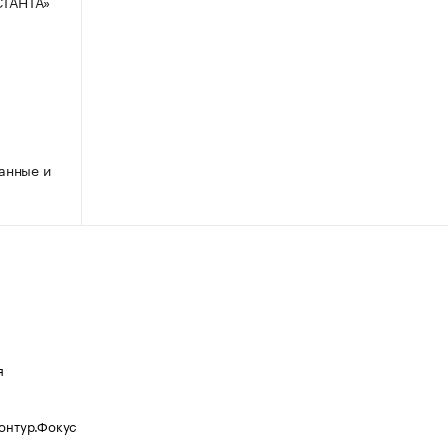
ТАНТА»
анные и
я
Контур.Фокус