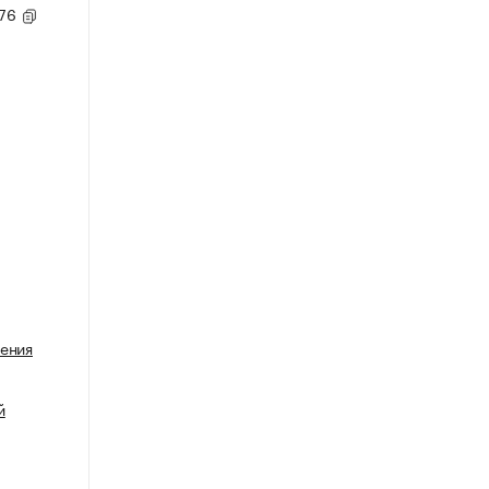
,76
нения
й