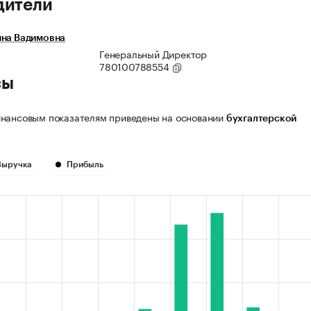
дители
нна Вадимовна
Генеральный Директор
780100788554
сы
нансовым показателям приведены на основании
бухгалтерской
Выручка
Прибыль