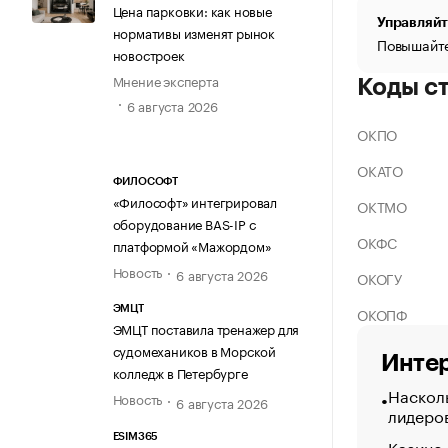
Цена парковки: как новые
Управляйт
нормативы изменят рынок
Повышайте
новостроек
Мнение эксперта
Коды с
6 августа 2026
ОКПО
ОКАТО
ФИЛОСОФТ
«Философт» интегрировал
ОКТМО
оборудование BAS-IP с
ОКФС
платформой «Мажордом»
Новость
6 августа 2026
ОКОГУ
ОКОПФ
ЭМЦТ
ЭМЦТ поставила тренажер для
судомехаников в Морской
Интер
колледж в Петербурге
Насколь
Новость
6 августа 2026
лидеро
ESIM365
Казино