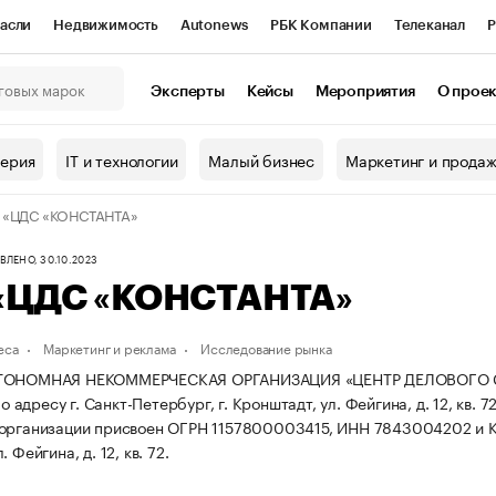
асли
Недвижимость
Autonews
РБК Компании
Телеканал
Р
К Курсы
РБК Life
Тренды
Визионеры
Национальные проекты
Эксперты
Кейсы
Мероприятия
О прое
онный клуб
Исследования
Кредитные рейтинги
Франшизы
Г
терия
IT и технологии
Малый бизнес
Маркетинг и прода
Проверка контрагентов
Политика
Экономика
Бизнес
 «ЦДС «КОНСТАНТА»
ы
ЛЕНО, 30.10.2023
«ЦДС «КОНСТАНТА»
еса
Маркетинг и реклама
Исследование рынка
ВТОНОМНАЯ НЕКОММЕРЧЕСКАЯ ОРГАНИЗАЦИЯ «ЦЕНТР ДЕЛОВОГО С
по адресу г. Санкт-Петербург, г. Кронштадт, ул. Фейгина, д. 12, кв. 7
 организации присвоен ОГРН 1157800003415, ИНН 7843004202 и
 Фейгина, д. 12, кв. 72.