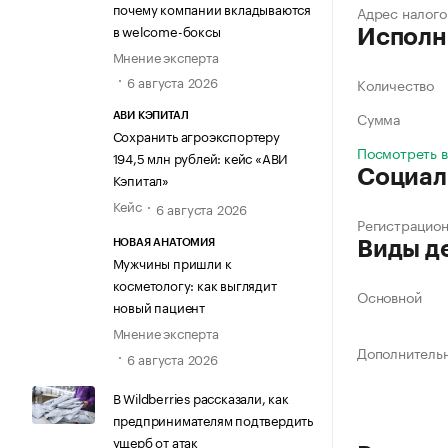
почему компании вкладываются
Адрес налого
в welcome-боксы
Исполн
Мнение эксперта
6 августа 2026
Количество
Сумма
АВИ КЭПИТАЛ
Сохранить агроэкспортеру
Посмотреть 
194,5 млн рублей: кейс «АВИ
Социал
Кэпитал»
Кейс
6 августа 2026
Регистрацио
Виды д
НОВАЯ АНАТОМИЯ
Мужчины пришли к
косметологу: как выглядит
Основной
новый пациент
Мнение эксперта
Дополнитель
6 августа 2026
В Wildberries рассказали, как
предпринимателям подтвердить
ущерб от атак