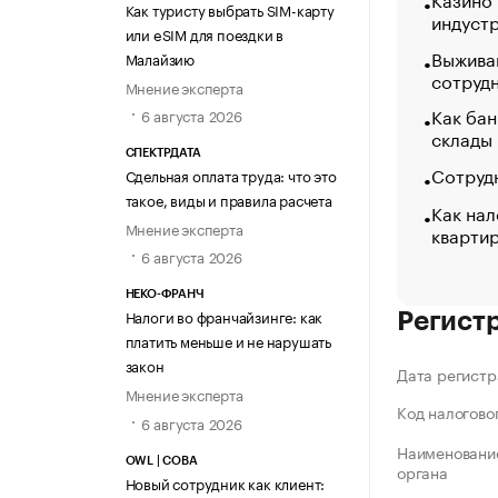
Как туристу выбрать SIM-карту
индуст
или eSIM для поездки в
Выжива
Малайзию
сотруд
Мнение эксперта
Как бан
6 августа 2026
склады
СПЕКТРДАТА
Сотрудн
Сдельная оплата труда: что это
такое, виды и правила расчета
Как нал
Мнение эксперта
кварти
6 августа 2026
НЕКО-ФРАНЧ
Налоги во франчайзинге: как
Регист
платить меньше и не нарушать
закон
Дата регистр
Мнение эксперта
Код налогово
6 августа 2026
Наименование
OWL | СОВА
органа
Новый сотрудник как клиент: