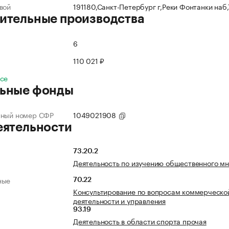
вой
191180,Санкт-Петербург г,Реки Фонтанки наб
ительные производства
6
110 021 ₽
все
ьные фонды
нный номер СФР
1049021908
еятельности
73.20.2
Деятельность по изучению общественного м
ные
70.22
Консультирование по вопросам коммерческо
деятельности и управления
93.19
Деятельность в области спорта прочая