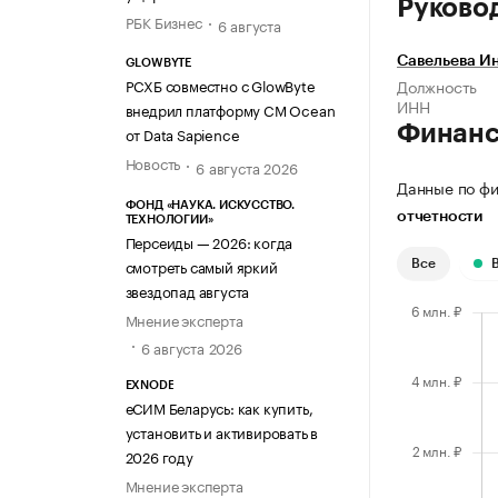
Руково
РБК Бизнес
6 августа
Савельева И
GLOWBYTE
РСХБ совместно с GlowByte
Должность
ИНН
внедрил платформу CM Ocean
Финан
от Data Sapience
Новость
6 августа 2026
Данные по фи
ФОНД «НАУКА. ИСКУССТВО.
отчетности
ТЕХНОЛОГИИ»
Персеиды — 2026: когда
смотреть самый яркий
Все
звездопад августа
Мнение эксперта
6 августа 2026
EXNODE
еСИМ Беларусь: как купить,
установить и активировать в
2026 году
Мнение эксперта