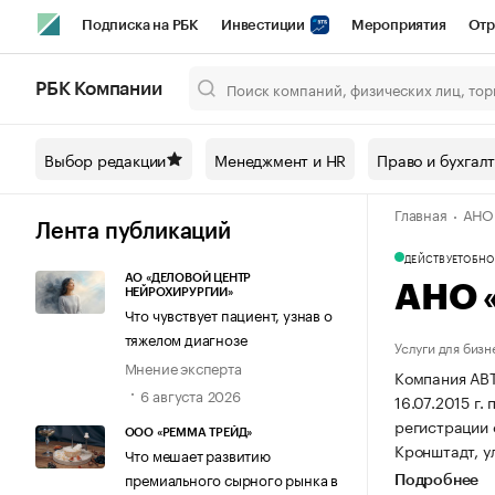
Подписка на РБК
Инвестиции
Мероприятия
Отр
Спорт
Школа управления РБК
РБК Образование
РБ
РБК Компании
Город
Стиль
Крипто
РБК Бизнес-среда
Дискусси
Выбор редакции
Менеджмент и HR
Право и бухгал
Спецпроекты СПб
Конференции СПб
Спецпроекты
Главная
АНО
Технологии и медиа
Финансы
Рынок наличной валют
Лента публикаций
ДЕЙСТВУЕТ
ОБНОВ
АО «ДЕЛОВОЙ ЦЕНТР
АНО 
НЕЙРОХИРУРГИИ»
Что чувствует пациент, узнав о
тяжелом диагнозе
Услуги для бизн
Мнение эксперта
Компания А
6 августа 2026
16.07.2015 г. 
регистрации
ООО «РЕММА ТРЕЙД»
Кронштадт, ул.
Что мешает развитию
премиального сырного рынка в
Подробнее