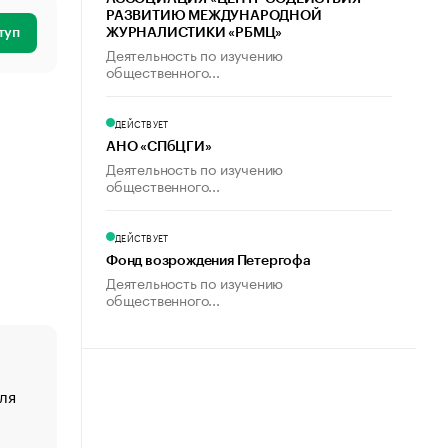
РАЗВИТИЮ МЕЖДУНАРОДНОЙ
туп
ЖУРНАЛИСТИКИ «РБМЦ»
Деятельность по изучению
общественного...
ДЕЙСТВУЕТ
АНО «СПбЦГИ»
Деятельность по изучению
общественного...
ДЕЙСТВУЕТ
Фонд возрождения Петергофа
Деятельность по изучению
общественного...
ля
«От спорта тело стареет иначе». Как живет глава ко
создавшей GTA
«Деньги будут не нужны»: что рассказал Маск в инт