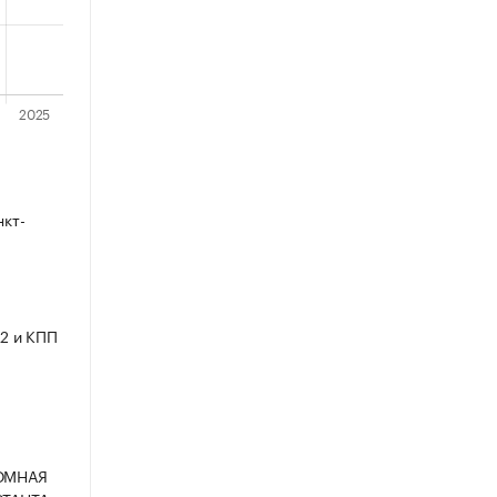
нкт-
2 и КПП
НОМНАЯ