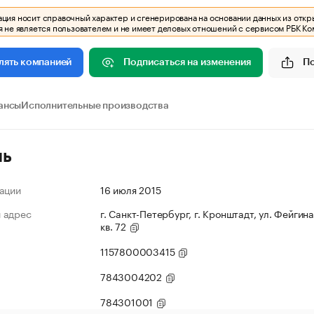
ия носит справочный характер и сгенерирована на основании данных из откр
 не является пользователем и не имеет деловых отношений с сервисом РБК Ко
Подписаться на изменения
П
лять компанией
ансы
Исполнительные производства
ль
ации
16 июля 2015
 адрес
г. Санкт-Петербург, г. Кронштадт, ул. Фейгина,
кв. 72
1157800003415
7843004202
784301001