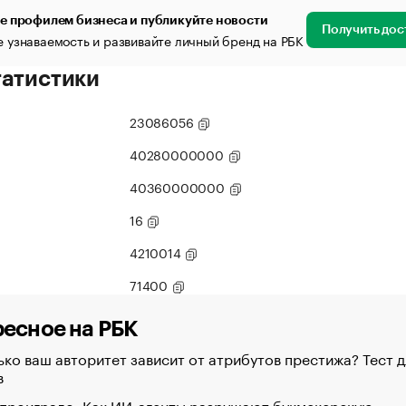
е профилем бизнеса и публикуйте новости
Получить дос
 узнаваемость и развивайте личный бренд на РБК
татистики
23086056
40280000000
40360000000
16
4210014
71400
есное на РБК
ко ваш авторитет зависит от атрибутов престижа? Тест д
в
 проиграло. Как ИИ-агенты разрушают букмекерскую