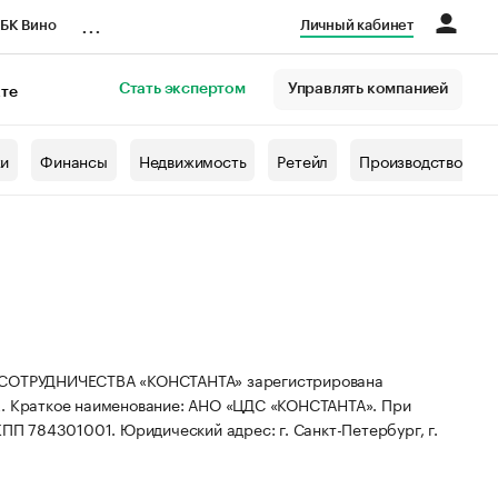
...
БК Вино
Личный кабинет
Стать экспертом
Управлять компанией
кте
азета
жи
Финансы
Недвижимость
Ретейл
Производство
ОТРУДНИЧЕСТВА «КОНСТАНТА» зарегистрирована
2.
Краткое наименование: АНО «ЦДС «КОНСТАНТА».
При
 КПП 784301001.
Юридический адрес: г. Санкт-Петербург, г.