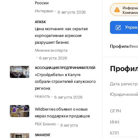
России
Информац
Интервью
6 августа 2026
Компания
АПКБК
Цена молчания: как скрытая
Управ
корпоративная агрессия
разрушает бизнес
Профиль
Фин
Мнение эксперта
6 августа 2026
Профи
АССОЦИАЦИЯ ПРЕДПРИНИМАТЕЛЕЙ
«Стройдебаты» в Калуге
собрали строителей калужского
Дата регистр
региона
Юридический
Новость
6 августа 2026
Wildberries объявил о новых
ОГРН
мерах поддержки продавцов
ИНН
РБК Бизнес
6 августа
КПП
SMARENT