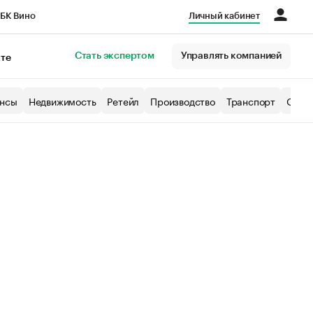
БК Вино
Личный кабинет
Город
Стать экспертом
Управлять компанией
кте
нсы
Недвижимость
Ретейл
Производство
Транспорт
Образ