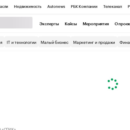
асли
Недвижимость
Autonews
РБК Компании
Телеканал
Р
К Курсы
РБК Life
Тренды
Визионеры
Национальные проекты
Эксперты
Кейсы
Мероприятия
О прое
уб
Исследования
Кредитные рейтинги
Франшизы
Газета
ия
IT и технологии
Малый бизнес
Маркетинг и продажи
Фина
Проверка контрагентов
Политика
Экономика
Бизнес
ы
 «СПИК»