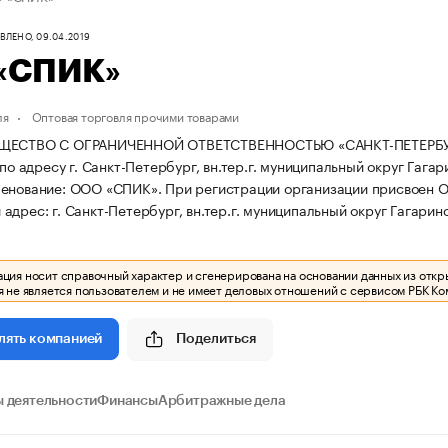
ЛЕНО, 09.04.2019
«СПИК»
ля
Оптовая торговля прочими товарами
БЩЕСТВО С ОГРАНИЧЕННОЙ ОТВЕТСТВЕННОСТЬЮ «САНКТ-ПЕТЕРБ
 по адресу г. Санкт-Петербург, вн.тер.г. муниципальный округ Гагар
менование: ООО «СПИК».
При регистрации организации присвоен О
дрес: г. Санкт-Петербург, вн.тер.г. муниципальный округ Гагаринск
ия носит справочный характер и сгенерирована на основании данных из откр
 не является пользователем и не имеет деловых отношений с сервисом РБК Ко
Поделиться
лять компанией
 деятельности
Финансы
Арбитражные дела