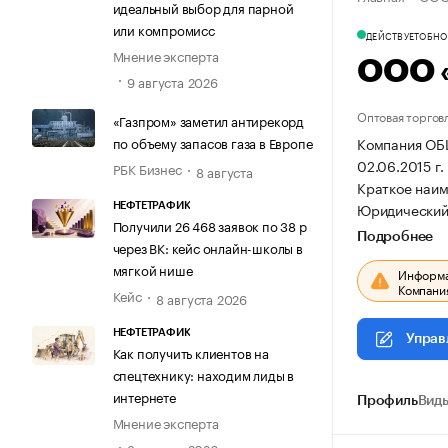
идеальный выбор для парной
или компромисс
ДЕЙСТВУЕТ
ОБНОВ
Мнение эксперта
ООО 
9 августа 2026
Оптовая торгов
«Газпром» заметил антирекорд
по объему запасов газа в Европе
Компания О
02.06.2015 г.
РБК Бизнес
8 августа
Краткое наи
Юридический а
НЕФТЕТРАФИК
Получили 26 468 заявок по 38 р
Подробнее
через ВК: кейс онлайн-школы в
мягкой нише
Информац
Компания
Кейс
8 августа 2026
НЕФТЕТРАФИК
Управ
Как получить клиентов на
спецтехнику: находим лиды в
интернете
Профиль
Виды
Мнение эксперта
8 августа 2026