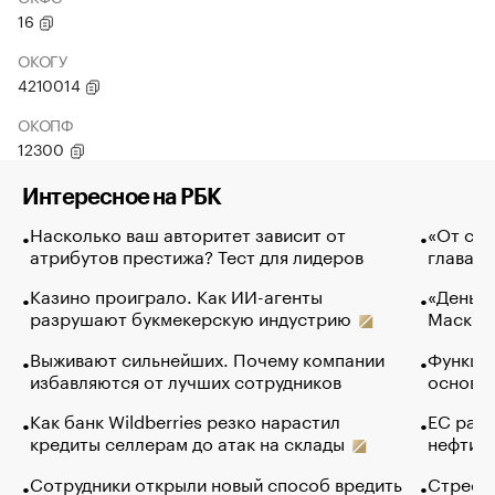
16
ОКОГУ
4210014
ОКОПФ
12300
Интересное на РБК
Насколько ваш авторитет зависит от
«От спо
атрибутов престижа? Тест для лидеров
глава к
Казино проиграло. Как ИИ-агенты
«Деньги
разрушают букмекерскую индустрию
Маск в 
Выживают сильнейших. Почему компании
Функции
избавляются от лучших сотрудников
основ э
Как банк Wildberries резко нарастил
ЕС раз
кредиты селлерам до атак на склады
нефти —
Сотрудники открыли новый способ вредить
Стресс 