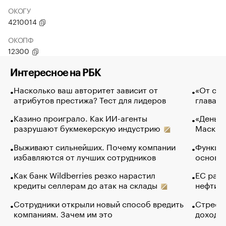
ОКОГУ
4210014
ОКОПФ
12300
Интересное на РБК
Насколько ваш авторитет зависит от
«От спо
атрибутов престижа? Тест для лидеров
глава к
Казино проиграло. Как ИИ-агенты
«Деньги
разрушают букмекерскую индустрию
Маск в 
Выживают сильнейших. Почему компании
Функции
избавляются от лучших сотрудников
основ э
Как банк Wildberries резко нарастил
ЕС раз
кредиты селлерам до атак на склады
нефти —
Сотрудники открыли новый способ вредить
Стресс 
компаниям. Зачем им это
доходов