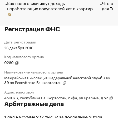
Как налоговики ищут доходы
Что обв
неработающих покупателей яхт и квартир
для Tel
Регистрация ФНС
Дата регистрации
26 декабря 2016
Код налогового органа
0280
Наименование налогового органа
Межрайонная инспекция Федеральной налоговой службы №
39 по Республике Башкортостан
Адрес налоговой
450076, Республика Башкортостан, г.Уфа, ул Красина, д.52
Арбитражные дела
1 дел на сумму 27,7 тыс. ₽ за последние 3 года