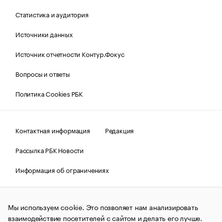
Статистика и аудитория
Источники данных
Источник отчетности Контур.Фокус
Вопросы и ответы
Политика Cookies РБК
Контактная информация
Редакция
Рассылка РБК Новости
Информация об ограничениях
Правовая информация
О соблюдении авторских прав
Мы используем cookie. Это позволяет нам анализировать
© АО «РОСБИЗНЕСКОНСАЛТИНГ»,
1995–2026.
Сообщения
и материалы информационного агентства «РБК»
взаимодействие посетителей с сайтом и делать его лучше.