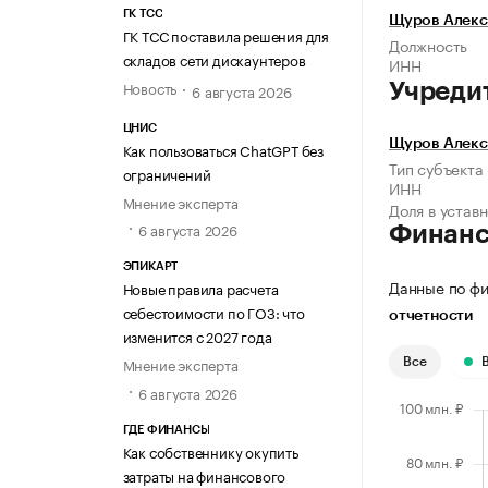
ГК ТСС
Щуров Алекс
ГК ТСС поставила решения для
Должность
складов сети дискаунтеров
ИНН
Новость
Учреди
6 августа 2026
ЦНИС
Щуров Алекс
Как пользоваться ChatGPT без
Тип субъекта
ограничений
ИНН
Мнение эксперта
Доля в устав
6 августа 2026
Финан
ЭПИКАРТ
Данные по фи
Новые правила расчета
себестоимости по ГОЗ: что
отчетности
изменится с 2027 года
Мнение эксперта
Все
6 августа 2026
ГДЕ ФИНАНСЫ
Как собственнику окупить
затраты на финансового