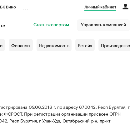
...
БК Вино
Личный кабинет
Стать экспертом
Управлять компанией
кте
азета
жи
Финансы
Недвижимость
Ретейл
Производство
рована 09.06.2016 г. по адресу 670042, Респ Бурятия, г
е: ФОРОСТ.
При регистрации организации присвоен ОГРН
2, Респ Бурятия, г Улан-Удэ, Октябрьский р-н, пр-кт