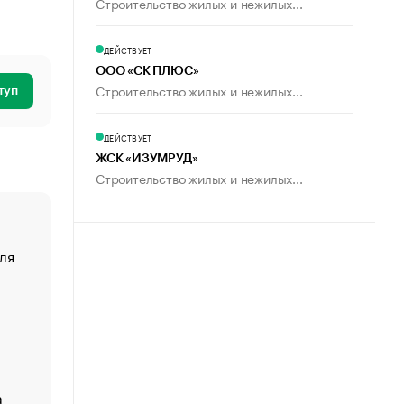
Строительство жилых и нежилых...
ДЕЙСТВУЕТ
ООО «СК ПЛЮС»
Строительство жилых и нежилых...
туп
ДЕЙСТВУЕТ
ЖСК «ИЗУМРУД»
Строительство жилых и нежилых...
ля
«От спорта тело стареет иначе». Как живет глава ко
создавшей GTA
«Деньги будут не нужны»: что рассказал Маск в инт
Economist
Функции менеджмента: пять ключевых основ эффект
управления
а
ЕС разрешил конфискацию российской нефти — чем