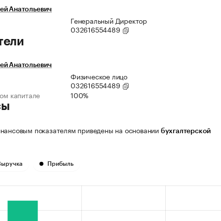
ей Анатольевич
Генеральный Директор
032616554489
тели
ей Анатольевич
Физическое лицо
032616554489
ном капитале
100%
сы
нансовым показателям приведены на основании
бухгалтерской
Выручка
Прибыль