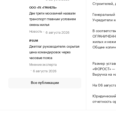
Строителей, д
ООО «ГК «ГРАНЕЛЬ»
Две трети москвичей назвали
Генеральный 
транспорт главным условием
Учредители к
смены жилья
В соответств
Новость
6 августа 2026
ОГРАНИЧЕННО
жилых и нежи
IPSUM
Джетлаг руководителя: скрытая
Общее количе
цена командировок через
часовые пояса
Размер уста
Мнение эксперта
«ФОРОСТ» — 
6 августа 2026
Выручка на н
Все публикации
На 06 август
Юридический 
отчетность о