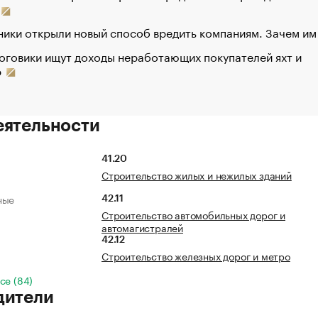
ики открыли новый способ вредить компаниям. Зачем им
оговики ищут доходы неработающих покупателей яхт и
р
еятельности
41.20
Строительство жилых и нежилых зданий
ные
42.11
Строительство автомобильных дорог и
автомагистралей
42.12
Строительство железных дорог и метро
се (84)
дители