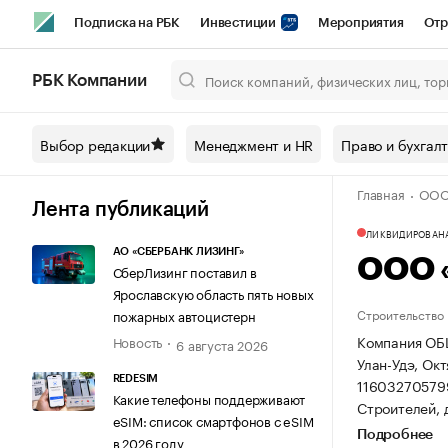
Подписка на РБК
Инвестиции
Мероприятия
Отр
Спорт
Школа управления РБК
РБК Образование
РБ
РБК Компании
Город
Стиль
Крипто
РБК Бизнес-среда
Дискусси
Выбор редакции
Менеджмент и HR
Право и бухгал
Спецпроекты СПб
Конференции СПб
Спецпроекты
Главная
ООО
Технологии и медиа
Финансы
Рынок наличной валют
Лента публикаций
ЛИКВИДИРОВАН
АО «СБЕРБАНК ЛИЗИНГ»
ООО 
СберЛизинг поставил в
Ярославскую область пять новых
Строительство
пожарных автоцистерн
Компания ОБ
Новость
6 августа 2026
Улан-Удэ, Окт
REDESIM
11603270579
Какие телефоны поддерживают
Строителей, д
eSIM: список смартфонов с eSIM
Подробнее
в 2026 году