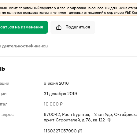
ия носит справочный характер и сгенерирована на основании данных из откр
 не является пользователем и не имеет деловых отношений с сервисом РБК Ко
саться на изменения
Поделиться
 деятельности
Финансы
ль
ации
9 июня 2016
ции
31 декабря 2019
итал
10 000 ₽
 адрес
670042, Респ Бурятия, г Улан-Удэ, Октябрьски
пр-кт Строителей, д 78, кв 122
1160327057990