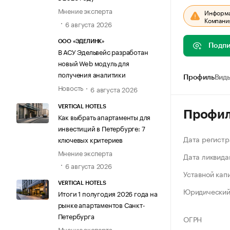
Мнение эксперта
Информац
Компания
6 августа 2026
ООО «ЭДЕЛИНК»
Подпи
В АСУ Эдельвейс разработан
новый Web модуль для
получения аналитики
Профиль
Виды
Новость
6 августа 2026
VERTICAL HOTELS
Профи
Как выбрать апартаменты для
инвестиций в Петербурге: 7
Дата регистр
ключевых критериев
Мнение эксперта
Дата ликвида
6 августа 2026
Уставной кап
VERTICAL HOTELS
Юридический
Итоги 1 полугодия 2026 года на
рынке апартаментов Санкт-
Петербурга
ОГРН
Мнение эксперта