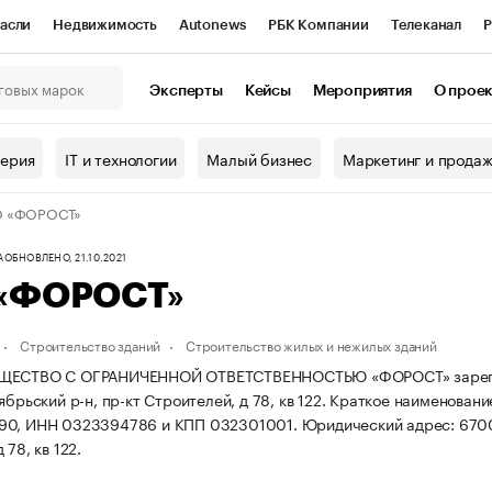
асли
Недвижимость
Autonews
РБК Компании
Телеканал
Р
К Курсы
РБК Life
Тренды
Визионеры
Национальные проекты
Эксперты
Кейсы
Мероприятия
О прое
онный клуб
Исследования
Кредитные рейтинги
Франшизы
Г
терия
IT и технологии
Малый бизнес
Маркетинг и прода
Проверка контрагентов
Политика
Экономика
Бизнес
 «ФОРОСТ»
ы
А
ОБНОВЛЕНО, 21.10.2021
«ФОРОСТ»
Строительство зданий
Строительство жилых и нежилых зданий
ЩЕСТВО С ОГРАНИЧЕННОЙ ОТВЕТСТВЕННОСТЬЮ «ФОРОСТ» зарегистри
ябрьский р-н, пр-кт Строителей, д 78, кв 122.
Краткое наименовани
90, ИНН 0323394786 и КПП 032301001.
Юридический адрес: 67004
 78, кв 122.