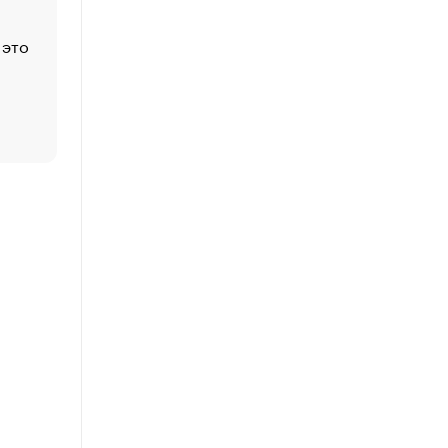
Москва
 это
Стресс обеспеченных людей: почему рост доходов 
счастья
Что обвинения против Павла Дурова значат для Tele
пользователей