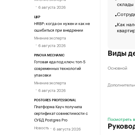
склады
6 августа 2026
Сотрудн
ЦКР
Как нал
HRBP: когда он нужен и как не
кварти
ошибиться при внедрении
Мнение эксперта
6 августа 2026
Виды д
PINOVA MECHANIC
Готовая еда под ключ: топ-5
Основной
современных технологий
упаковки
Мнение эксперта
Дополнитель
6 августа 2026
POSTGRES PROFESSIONAL
Платформа Кауч получила
сертификат совместимости с
Посмотреть в
СУБД Postgres Pro
Руково
Новость
6 августа 2026