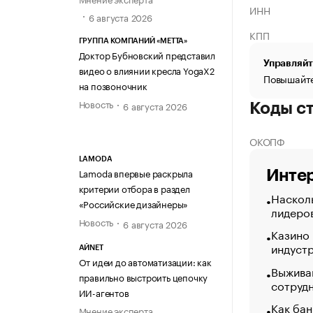
ИНН
6 августа 2026
КПП
ГРУППА КОМПАНИЙ «МЕТТА»
Доктор Бубновский представил
Управляйт
видео о влиянии кресла YogaX2
Повышайте
на позвоночник
Новость
6 августа 2026
Коды с
ОКОПФ
LAMODA
Lamoda впервые раскрыла
Интер
критерии отбора в раздел
Насколь
«Российские дизайнеры»
лидеро
Новость
6 августа 2026
Казино
индуст
АЙNET
От идеи до автоматизации: как
Выжива
правильно выстроить цепочку
сотруд
ИИ-агентов
Как бан
Мнение эксперта