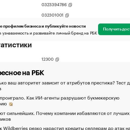
0323394786
032301001
е профилем бизнеса и публикуйте новости
Получить дос
 узнаваемость и развивайте личный бренд на РБК
татистики
12300
есное на РБК
ко ваш авторитет зависит от атрибутов престижа? Тест д
в
 проиграло. Как ИИ-агенты разрушают букмекерскую
рию
ют сильнейших. Почему компании избавляются от лучших
ников
к Wildberries резко нарастил кредиты селлерам до атак н