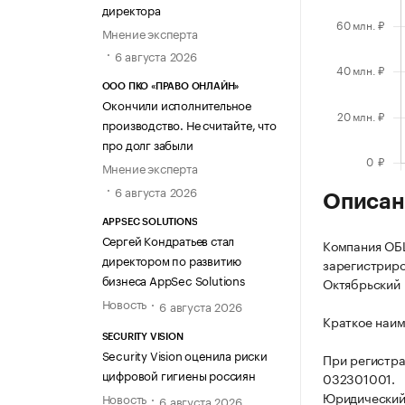
директора
Мнение эксперта
6 августа 2026
ООО ПКО «ПРАВО ОНЛАЙН»
Окончили исполнительное
производство. Не считайте, что
про долг забыли
Мнение эксперта
6 августа 2026
Описан
APPSEC SOLUTIONS
Сергей Кондратьев стал
Компания О
директором по развитию
зарегистриров
бизнеса AppSec Solutions
Октябрьский р
Новость
6 августа 2026
Краткое наи
SECURITY VISION
Security Vision оценила риски
При регистр
цифровой гигиены россиян
032301001.
Юридический 
Новость
6 августа 2026