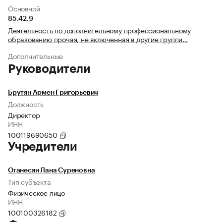
Основной
85.42.9
Деятельность по дополнительному профессиональному
образованию прочая, не включенная в другие группи…
Дополнительные
Руководители
Брутян Армен Григорьевич
Должность
Директор
ИНН
100119690650
Учредители
Оганесян Лана Суреновна
Тип субъекта
Физическое лицо
ИНН
100100326182