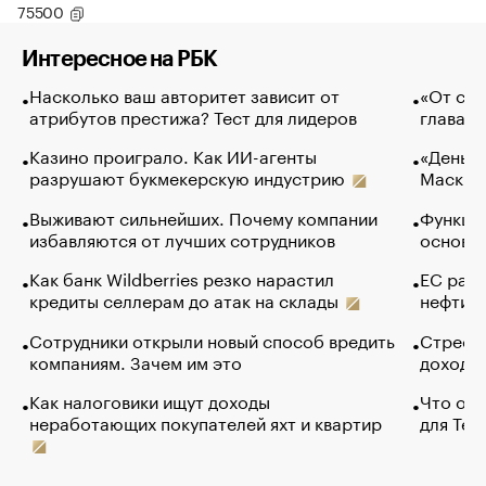
75500
Интересное на РБК
Насколько ваш авторитет зависит от
«От спо
атрибутов престижа? Тест для лидеров
глава к
Казино проиграло. Как ИИ-агенты
«Деньги
разрушают букмекерскую индустрию
Маск в 
Выживают сильнейших. Почему компании
Функции
избавляются от лучших сотрудников
основ э
Как банк Wildberries резко нарастил
ЕС раз
кредиты селлерам до атак на склады
нефти —
Сотрудники открыли новый способ вредить
Стресс 
компаниям. Зачем им это
доходов
Как налоговики ищут доходы
Что обв
неработающих покупателей яхт и квартир
для Tel