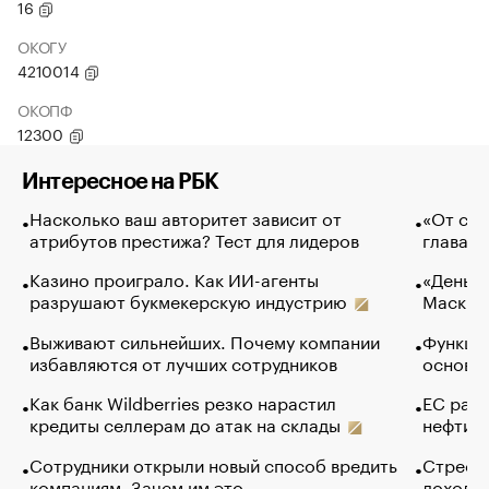
16
ОКОГУ
4210014
ОКОПФ
12300
Интересное на РБК
Насколько ваш авторитет зависит от
«От спо
атрибутов престижа? Тест для лидеров
глава к
Казино проиграло. Как ИИ-агенты
«Деньги
разрушают букмекерскую индустрию
Маск в 
Выживают сильнейших. Почему компании
Функции
избавляются от лучших сотрудников
основ э
Как банк Wildberries резко нарастил
ЕС раз
кредиты селлерам до атак на склады
нефти —
Сотрудники открыли новый способ вредить
Стресс 
компаниям. Зачем им это
доходов