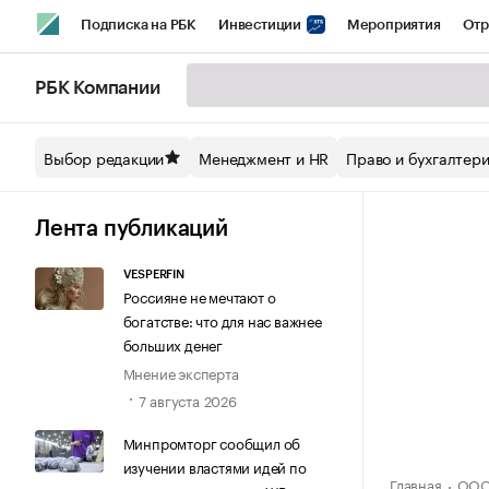
Подписка на РБК
Инвестиции
Мероприятия
Отр
Спорт
Школа управления РБК
РБК Образование
РБ
РБК Компании
Стиль
Крипто
РБК Бизнес-среда
Дискуссионный кл
Выбор редакции
Менеджмент и HR
Право и бухгалтер
Спецпроекты СПб
Конференции СПб
Спецпроекты
Технологии и медиа
Финансы
Рынок наличной валют
Лента публикаций
VESPERFIN
Россияне не мечтают о
богатстве: что для нас важнее
больших денег
Мнение эксперта
7 августа 2026
Минпромторг сообщил об
изучении властями идей по
Главная
ООО