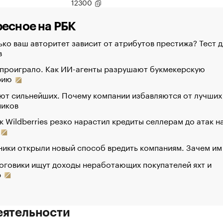
12300
есное на РБК
ко ваш авторитет зависит от атрибутов престижа? Тест д
в
 проиграло. Как ИИ-агенты разрушают букмекерскую
рию
ют сильнейших. Почему компании избавляются от лучших
ников
к Wildberries резко нарастил кредиты селлерам до атак н
ики открыли новый способ вредить компаниям. Зачем им
оговики ищут доходы неработающих покупателей яхт и
р
еятельности