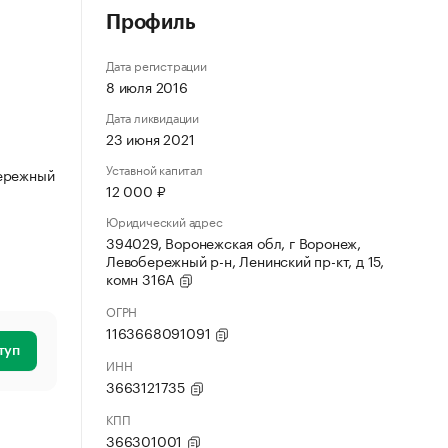
Профиль
Дата регистрации
8 июля 2016
Дата ликвидации
23 июня 2021
Уставной капитал
бережный
12 000 ₽
Юридический адрес
394029, Воронежская обл, г Воронеж,
Левобережный р-н, Ленинский пр-кт, д 15,
комн 316А
ОГРН
1163668091091
туп
ИНН
3663121735
КПП
366301001