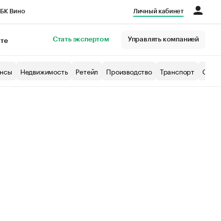
БК Вино
Личный кабинет
Город
Стать экспертом
Управлять компанией
кте
нсы
Недвижимость
Ретейл
Производство
Транспорт
Образ