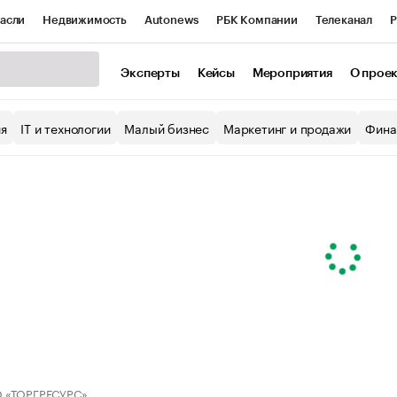
асли
Недвижимость
Autonews
РБК Компании
Телеканал
Р
К Курсы
РБК Life
Тренды
Визионеры
Национальные проекты
Эксперты
Кейсы
Мероприятия
О прое
уб
Исследования
Кредитные рейтинги
Франшизы
Газета
ия
IT и технологии
Малый бизнес
Маркетинг и продажи
Фина
Проверка контрагентов
Политика
Экономика
Бизнес
ы
 «ТОРГРЕСУРС»