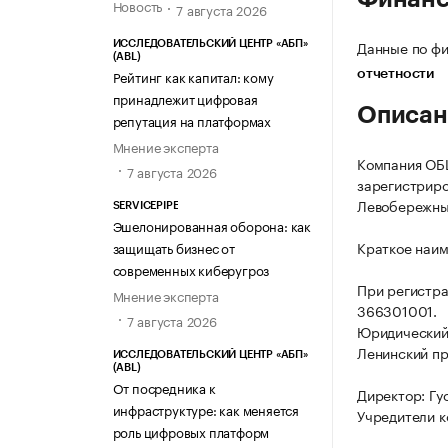
Новость
7 августа 2026
Данные по фи
ИССЛЕДОВАТЕЛЬСКИЙ ЦЕНТР «АБП»
(ABL)
Рейтинг как капитал: кому
отчетности
принадлежит цифровая
Описан
репутация на платформах
Мнение эксперта
Компания О
7 августа 2026
зарегистриро
Левобережный 
SERVICEPIPE
Эшелонированная оборона: как
Краткое наим
защищать бизнес от
современных киберугроз
При регистра
Мнение эксперта
366301001.
7 августа 2026
Юридический 
Ленинский пр-
ИССЛЕДОВАТЕЛЬСКИЙ ЦЕНТР «АБП»
(ABL)
От посредника к
Директор: Гу
инфраструктуре: как меняется
Учредители к
роль цифровых платформ