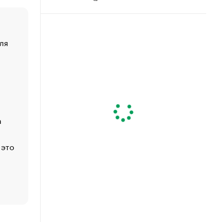
ля
«От спорта тело стареет иначе». Как живет глава ко
создавшей GTA
«Деньги будут не нужны»: что рассказал Маск в инт
Economist
Функции менеджмента: пять ключевых основ эффект
управления
а
ЕС разрешил конфискацию российской нефти — чем
Москва
 это
Стресс обеспеченных людей: почему рост доходов 
счастья
Что обвинения против Павла Дурова значат для Tele
пользователей