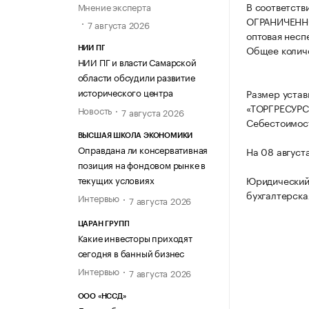
В соответств
Мнение эксперта
ОГРАНИЧЕННО
7 августа 2026
оптовая несп
Общее количе
НИИ ПГ
НИИ ПГ и власти Самарской
области обсудили развитие
исторического центра
Размер уста
«ТОРГРЕСУРС»
Новость
7 августа 2026
Себестоимост
ВЫСШАЯ ШКОЛА ЭКОНОМИКИ
Оправдана ли консервативная
На 08 август
позиция на фондовом рынке в
текущих условиях
Юридический
бухгалтерска
Интервью
7 августа 2026
ЦАРАН ГРУПП
Какие инвесторы приходят
сегодня в банный бизнес
Интервью
7 августа 2026
ООО «НССД»