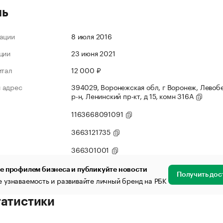
ль
ации
8 июля 2016
ции
23 июня 2021
итал
12 000 ₽
 адрес
394029, Воронежская обл, г Воронеж, Лево
р-н, Ленинский пр-кт, д 15, комн 316А
1163668091091
3663121735
366301001
е профилем бизнеса и публикуйте новости
Получить дос
 узнаваемость и развивайте личный бренд на РБК
татистики