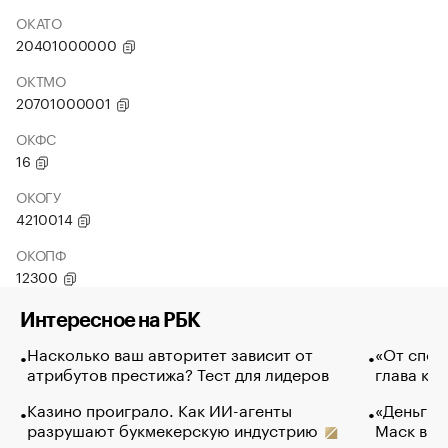
ОКАТО
20401000000
ОКТМО
20701000001
ОКФС
16
ОКОГУ
4210014
ОКОПФ
12300
Интересное на РБК
Насколько ваш авторитет зависит от
«От спор
атрибутов престижа? Тест для лидеров
глава ко
Казино проиграло. Как ИИ-агенты
«Деньги б
разрушают букмекерскую индустрию
Маск в и