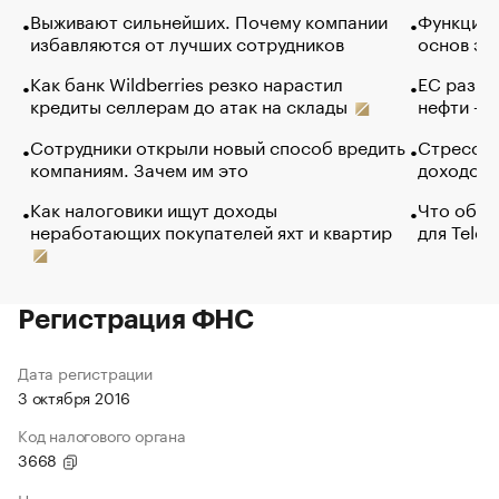
Выживают сильнейших. Почему компании
Функции 
избавляются от лучших сотрудников
основ эф
Как банк Wildberries резко нарастил
ЕС разре
кредиты селлерам до атак на склады
нефти — 
Сотрудники открыли новый способ вредить
Стресс о
компаниям. Зачем им это
доходов 
Как налоговики ищут доходы
Что обви
неработающих покупателей яхт и квартир
для Tele
Регистрация ФНС
Дата регистрации
3 октября 2016
Код налогового органа
3668