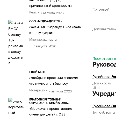
причиненный дропперами
Основной
Кейс
7 августа 2026
ООО «МЕДИА-ДОКТОР»
Зачем FMCG-бренду ТВ-реклама
Дополнитель
в эпоху диджитал
Мнение эксперта
7 августа 2026
Посмотреть в
Руково
СВОЙ БАНК
Эквайринг простыми словами:
Гусейнова Э
Должность
что нужно знать бизнесу
ИНН
Интервью
7 августа 2026
Учреди
БЛАГОТВОРИТЕЛЬНЫЙ
ОБРАЗОВАТЕЛЬНЫЙ ФОНД
Гусейнова Э
«МАРХАМАТ»
«Мархамат» провел летние
Тип субъекта
смены для детей с ОВЗ