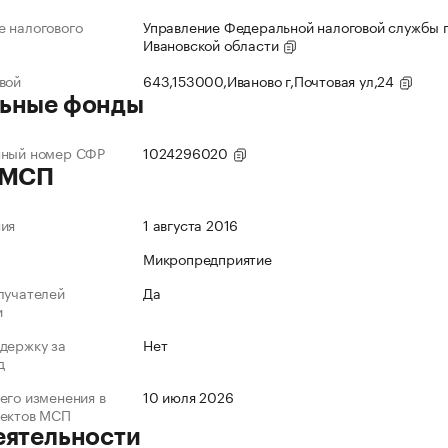
 налогового
Управление Федеральной налоговой службы 
Ивановской области
вой
643,153000,Иваново г,Почтовая ул,24
ьные фонды
нный номер СФР
1024296020
 МСП
ния
1 августа 2016
Микропредприятие
лучателей
Да
и
держку за
Нет
д
его изменения в
10 июля 2026
ъектов МСП
еятельности