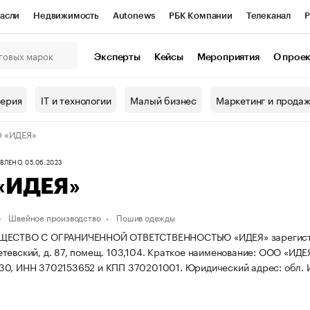
асли
Недвижимость
Autonews
РБК Компании
Телеканал
Р
К Курсы
РБК Life
Тренды
Визионеры
Национальные проекты
Эксперты
Кейсы
Мероприятия
О прое
онный клуб
Исследования
Кредитные рейтинги
Франшизы
Г
терия
IT и технологии
Малый бизнес
Маркетинг и прода
Проверка контрагентов
Политика
Экономика
Бизнес
 «ИДЕЯ»
ы
ЛЕНО, 05.06.2023
«ИДЕЯ»
Швейное производство
Пошив одежды
ЕСТВО С ОГРАНИЧЕННОЙ ОТВЕТСТВЕННОСТЬЮ «ИДЕЯ» зарегистрирова
тевский, д. 87, помещ. 103,104.
Краткое наименование: ООО «ИДЕ
30, ИНН 3702153652 и КПП 370201001.
Юридический адрес: обл. И