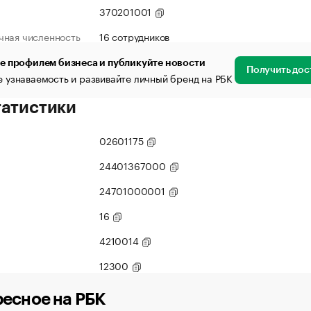
370201001
чная численность
16 сотрудников
е профилем бизнеса и публикуйте новости
Получить дос
 узнаваемость и развивайте личный бренд на РБК
татистики
02601175
24401367000
24701000001
16
4210014
12300
есное на РБК