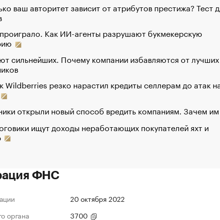
ко ваш авторитет зависит от атрибутов престижа? Тест д
в
 проиграло. Как ИИ-агенты разрушают букмекерскую
рию
ют сильнейших. Почему компании избавляются от лучших
ников
к Wildberries резко нарастил кредиты селлерам до атак н
ики открыли новый способ вредить компаниям. Зачем им
оговики ищут доходы неработающих покупателей яхт и
р
рация ФНС
ации
20 октября 2022
го органа
3700