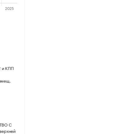
2 и КПП
помещ.
СТВО С
верхней