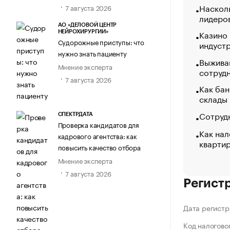
Насколь
7 августа 2026
лидеро
АО «ДЕЛОВОЙ ЦЕНТР
Казино
НЕЙРОХИРУРГИИ»
Судорожные приступы: что
индуст
нужно знать пациенту
Выжива
Мнение эксперта
сотруд
7 августа 2026
Как бан
склады
Сотрудн
СПЕКТРДАТА
Проверка кандидатов для
Как нал
кадрового агентства: как
кварти
повысить качество отбора
Мнение эксперта
7 августа 2026
Регист
Дата регистр
Код налогово