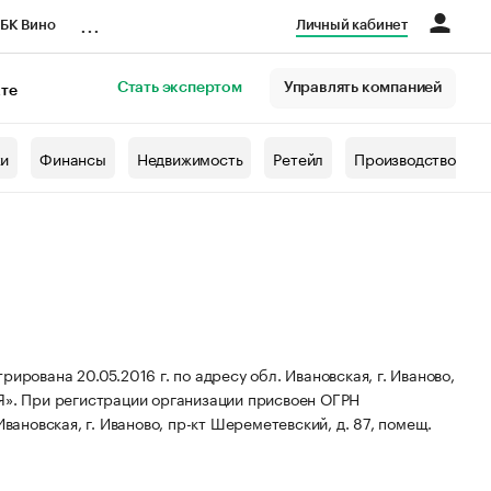
...
БК Вино
Личный кабинет
Стать экспертом
Управлять компанией
кте
азета
жи
Финансы
Недвижимость
Ретейл
Производство
на 20.05.2016 г. по адресу обл. Ивановская, г. Иваново,
Я».
При регистрации организации присвоен ОГРН
вановская, г. Иваново, пр-кт Шереметевский, д. 87, помещ.