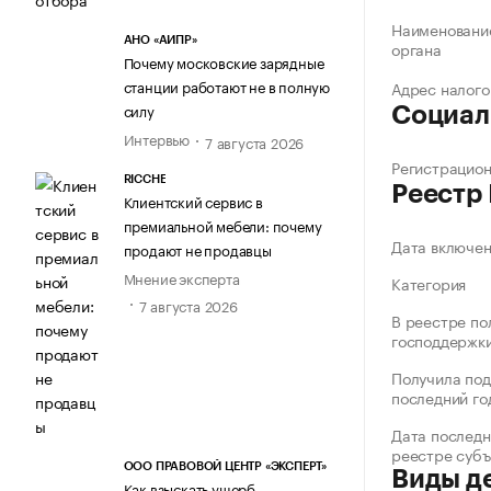
Наименование
АНО «АИПР»
органа
Почему московские зарядные
станции работают не в полную
Адрес налого
силу
Социал
Интервью
7 августа 2026
Регистрацио
RICCHE
Реестр
Клиентский сервис в
премиальной мебели: почему
Дата включе
продают не продавцы
Мнение эксперта
Категория
7 августа 2026
В реестре по
господдержк
Получила под
последний го
Дата последн
реестре суб
ООО ПРАВОВОЙ ЦЕНТР «ЭКСПЕРТ»
Виды д
Как взыскать ущерб,