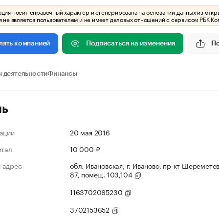
ия носит справочный характер и сгенерирована на основании данных из откр
 не является пользователем и не имеет деловых отношений с сервисом РБК Ко
Подписаться на изменения
П
лять компанией
 деятельности
Финансы
ль
ации
20 мая 2016
итал
10 000 ₽
 адрес
обл. Ивановская, г. Иваново, пр-кт Шереметев
87, помещ. 103,104
1163702065230
3702153652