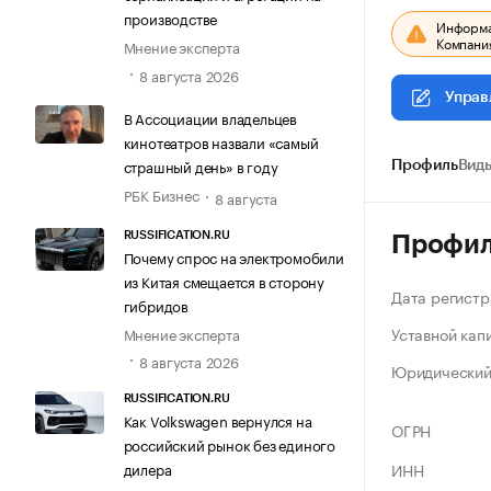
производстве
Информац
Компания
Мнение эксперта
8 августа 2026
Управ
В Ассоциации владельцев
кинотеатров назвали «самый
страшный день» в году
Профиль
Виды
РБК Бизнес
8 августа
RUSSIFICATION.RU
Профи
Почему спрос на электромобили
из Китая смещается в сторону
Дата регистр
гибридов
Уставной кап
Мнение эксперта
8 августа 2026
Юридический
RUSSIFICATION.RU
Как Volkswagen вернулся на
ОГРН
российский рынок без единого
ИНН
дилера