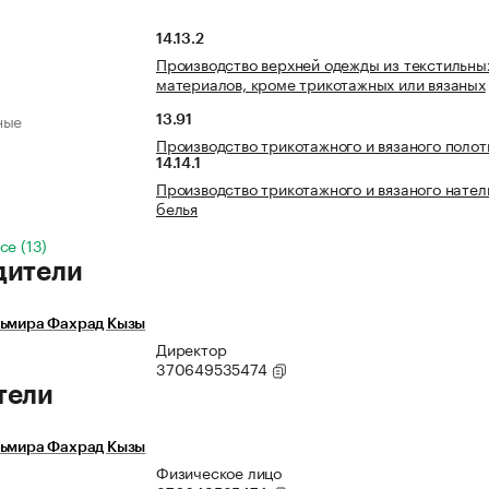
14.13.2
Производство верхней одежды из текстильны
материалов, кроме трикотажных или вязаных
ные
13.91
Производство трикотажного и вязаного полот
14.14.1
Производство трикотажного и вязаного нател
белья
се (13)
дители
льмира Фахрад Кызы
Директор
370649535474
тели
льмира Фахрад Кызы
Физическое лицо