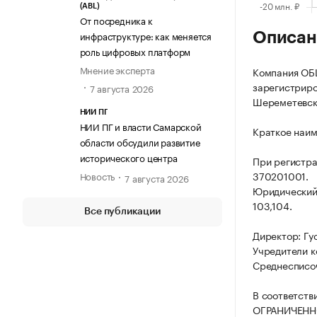
(ABL)
От посредника к
инфраструктуре: как меняется
Описан
роль цифровых платформ
Мнение эксперта
Компания О
зарегистриров
7 августа 2026
Шереметевски
НИИ ПГ
НИИ ПГ и власти Самарской
Краткое наи
области обсудили развитие
исторического центра
При регистр
370201001.
Новость
7 августа 2026
Юридический 
103,104.
Все публикации
Директор: Гу
Учредители к
Среднесписоч
В соответств
ОГРАНИЧЕННО