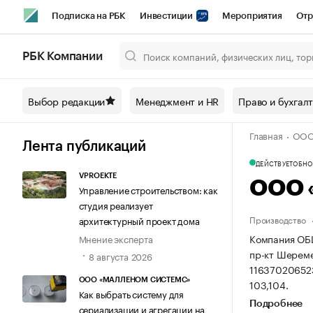
Подписка на РБК
Инвестиции
Мероприятия
Отр
Спорт
Школа управления РБК
РБК Образование
РБ
РБК Компании
Город
Стиль
Крипто
РБК Бизнес-среда
Дискусси
Выбор редакции
Менеджмент и HR
Право и бухгал
Спецпроекты СПб
Конференции СПб
Спецпроекты
Главная
ООО
Технологии и медиа
Финансы
Рынок наличной валют
Лента публикаций
ДЕЙСТВУЕТ
ОБНОВ
VPROEKTE
ООО 
Управление строительством: как
студия реализует
Производство
архитектурный проект дома
Компания ОБЩ
Мнение эксперта
пр-кт Шереме
8 августа 2026
11637020652
ООО «МАЛЛЕНОМ СИСТЕМС»
103,104.
Как выбрать систему для
Подробнее
сериализации и агрегации на