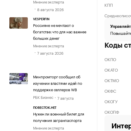
Мнение эксперта
КПП
8 августа 2026
Среднесписо
VESPERFIN
Россияне не мечтают о
Управляйт
богатстве: что для нас важнее
Повышайте
больших денег
Коды с
Мнение эксперта
7 августа 2026
ОКПО
ОКАТО
Минпромторг сообщил об
ОКТМО
изучении властями идей по
поддержке селлеров WB
ОКФС
РБК Бизнес
7 августа
ОКОГУ
ПОВЕСТОК.НЕТ
ОКОПФ
Нужен ли военный билет для
получения загранпаспорта
Интер
Мнение эксперта