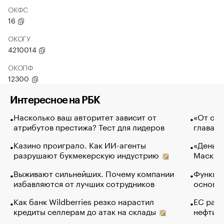
ОКФС
16
ОКОГУ
4210014
ОКОПФ
12300
Интересное на РБК
Насколько ваш авторитет зависит от
«От спо
атрибутов престижа? Тест для лидеров
глава к
Казино проиграло. Как ИИ-агенты
«Деньги
разрушают букмекерскую индустрию
Маск в 
Выживают сильнейших. Почему компании
Функции
избавляются от лучших сотрудников
основ э
Как банк Wildberries резко нарастил
ЕС раз
кредиты селлерам до атак на склады
нефти —