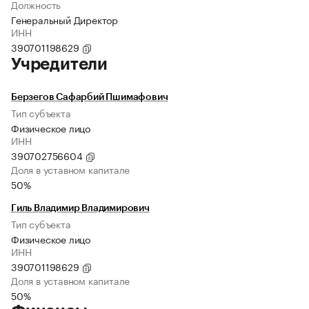
Должность
Генеральный Директор
ИНН
390701198629
Учредители
Берзегов Сафарбий Пшимафович
Тип субъекта
Физическое лицо
ИНН
390702756604
Доля в уставном капитале
50%
Гиль Владимир Владимирович
Тип субъекта
Физическое лицо
ИНН
390701198629
Доля в уставном капитале
50%