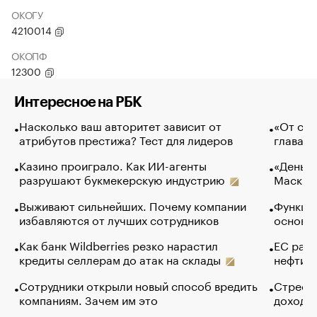
ОКОГУ
4210014
ОКОПФ
12300
Интересное на РБК
Насколько ваш авторитет зависит от
«От спо
атрибутов престижа? Тест для лидеров
глава к
Казино проиграло. Как ИИ-агенты
«Деньги
разрушают букмекерскую индустрию
Маск в 
Выживают сильнейших. Почему компании
Функции
избавляются от лучших сотрудников
основ э
Как банк Wildberries резко нарастил
ЕС раз
кредиты селлерам до атак на склады
нефти —
Сотрудники открыли новый способ вредить
Стресс 
компаниям. Зачем им это
доходов