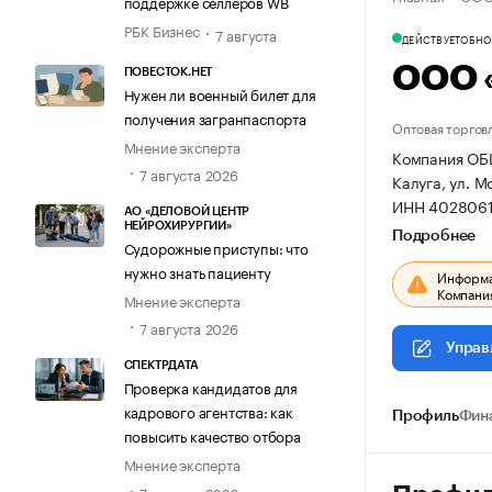
поддержке селлеров WB
РБК Бизнес
7 августа
ДЕЙСТВУЕТ
ОБНОВ
ООО 
ПОВЕСТОК.НЕТ
Нужен ли военный билет для
получения загранпаспорта
Оптовая торгов
Мнение эксперта
Компания ОБ
7 августа 2026
Калуга, ул. Мо
ИНН 4028061
АО «ДЕЛОВОЙ ЦЕНТР
НЕЙРОХИРУРГИИ»
Подробнее
Судорожные приступы: что
нужно знать пациенту
Информац
Компания
Мнение эксперта
7 августа 2026
Управ
СПЕКТРДАТА
Проверка кандидатов для
кадрового агентства: как
Профиль
Фин
повысить качество отбора
Мнение эксперта
7 августа 2026