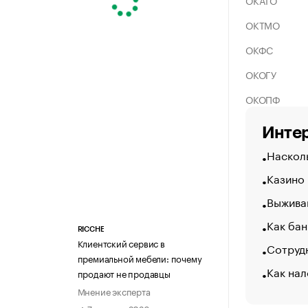
ОКАТО
ОКТМО
ОКФС
ОКОГУ
ОКОПФ
Интер
Насколь
Казино
Выжива
Как бан
RICCHE
Клиентский сервис в
Сотрудн
премиальной мебели: почему
Как нал
продают не продавцы
Мнение эксперта