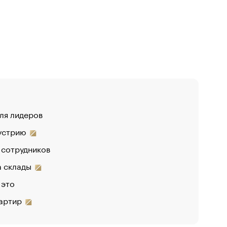
для лидеров
«От спорт
дустрию
 сотрудников
на склады
 это
вартир