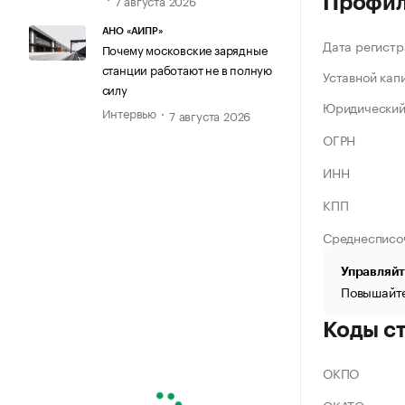
Профи
АНО «АИПР»
Дата регистр
Почему московские зарядные
станции работают не в полную
Уставной кап
силу
Юридический
Интервью
7 августа 2026
ОГРН
ИНН
КПП
Среднесписо
Управляйт
Повышайте
Коды с
ОКПО