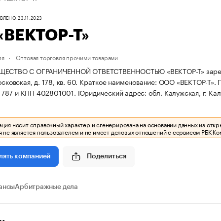
ЛЕНО, 23.11.2023
«ВЕКТОР-Т»
ля
Оптовая торговля прочими товарами
ЩЕСТВО С ОГРАНИЧЕННОЙ ОТВЕТСТВЕННОСТЬЮ «ВЕКТОР-Т» зарегистр
сковская, д. 178, кв. 60.
Краткое наименование: ООО «ВЕКТОР-Т».
787 и КПП 402801001.
Юридический адрес: обл. Калужская, г. Калуг
ия носит справочный характер и сгенерирована на основании данных из откр
 не является пользователем и не имеет деловых отношений с сервисом РБК Ко
Поделиться
лять компанией
ансы
Арбитражные дела