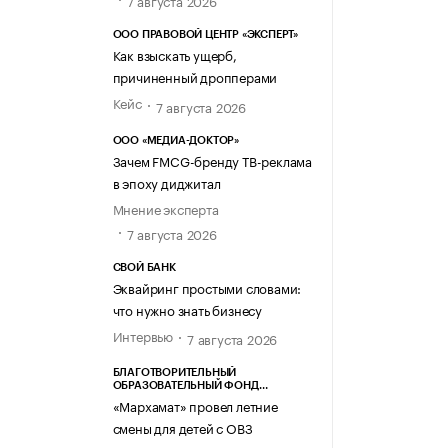
7 августа 2026
ООО ПРАВОВОЙ ЦЕНТР «ЭКСПЕРТ»
Как взыскать ущерб,
причиненный дропперами
Кейс
7 августа 2026
ООО «МЕДИА-ДОКТОР»
Зачем FMCG-бренду ТВ-реклама
в эпоху диджитал
Мнение эксперта
7 августа 2026
СВОЙ БАНК
Эквайринг простыми словами:
что нужно знать бизнесу
Интервью
7 августа 2026
БЛАГОТВОРИТЕЛЬНЫЙ
ОБРАЗОВАТЕЛЬНЫЙ ФОНД
«МАРХАМАТ»
«Мархамат» провел летние
смены для детей с ОВЗ