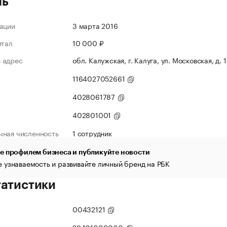
ль
ации
3 марта 2016
итал
10 000 ₽
 адрес
обл. Калужская, г. Калуга, ул. Московская, д. 
1164027052661
4028061787
402801001
чная численность
1 сотрудник
е профилем бизнеса и публикуйте новости
 узнаваемость и развивайте личный бренд на РБК
татистики
00432121