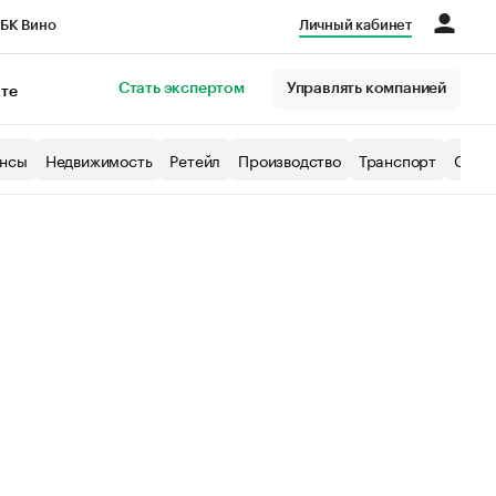
БК Вино
Личный кабинет
Город
Стать экспертом
Управлять компанией
кте
нсы
Недвижимость
Ретейл
Производство
Транспорт
Образ