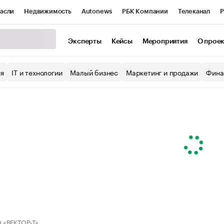
асли
Недвижимость
Autonews
РБК Компании
Телеканал
Р
К Курсы
РБК Life
Тренды
Визионеры
Национальные проекты
Эксперты
Кейсы
Мероприятия
О прое
уб
Исследования
Кредитные рейтинги
Франшизы
Газета
ия
IT и технологии
Малый бизнес
Маркетинг и продажи
Фина
Проверка контрагентов
Политика
Экономика
Бизнес
ы
 «ВЕКТОР-Т»