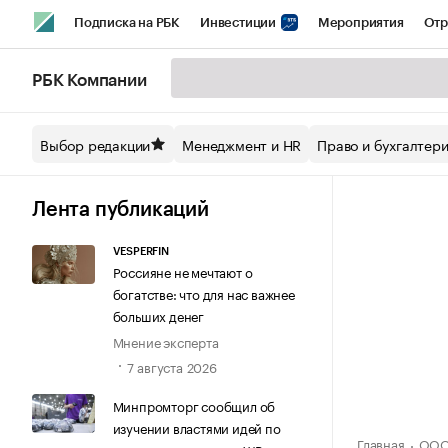
Подписка на РБК
Инвестиции
Мероприятия
Отр
Спорт
Школа управления РБК
РБК Образование
РБ
РБК Компании
Стиль
Крипто
РБК Бизнес-среда
Дискуссионный кл
Выбор редакции
Менеджмент и HR
Право и бухгалтер
Спецпроекты СПб
Конференции СПб
Спецпроекты
Технологии и медиа
Финансы
Рынок наличной валют
Лента публикаций
VESPERFIN
Россияне не мечтают о
богатстве: что для нас важнее
больших денег
Мнение эксперта
7 августа 2026
Минпромторг сообщил об
изучении властями идей по
Главная
ООО