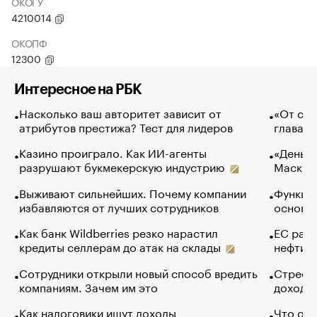
ОКОГУ
4210014
ОКОПФ
12300
Интересное на РБК
Насколько ваш авторитет зависит от
«От спо
атрибутов престижа? Тест для лидеров
глава к
Казино проиграло. Как ИИ-агенты
«Деньги
разрушают букмекерскую индустрию
Маск в 
Выживают сильнейших. Почему компании
Функции
избавляются от лучших сотрудников
основ э
Как банк Wildberries резко нарастил
ЕС раз
кредиты селлерам до атак на склады
нефти —
Сотрудники открыли новый способ вредить
Стресс 
компаниям. Зачем им это
доходов
Как налоговики ищут доходы
Что обв