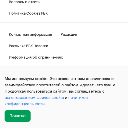
Вопросы и ответы
Политика Cookies РБК
Контактная информация
Редакция
Рассылка РБК Новости
Информация об ограничениях
Правовая информация
О соблюдении авторских прав
Мы используем cookie. Это позволяет нам анализировать
© АО «РОСБИЗНЕСКОНСАЛТИНГ»,
1995–2026.
Сообщения
и материалы информационного агентства «РБК»
взаимодействие посетителей с сайтом и делать его лучше.
(зарегистрировано Федеральной службой по надзору в сфере
Продолжая пользоваться сайтом, вы соглашаетесь с
связи, информационных технологий и массовых
использованием файлов cookie
и
политикой
коммуникаций (Роскомнадзор) 09.12.2015 за номером ИА
№ФС77-63848) сопровождаются пометкой «РБК». Отдельные
конфиденциальности
.
публикации могут содержать информацию,
не предназначенную для пользователей
до 18 лет.
companycardsfeedback@rbc.ru
Понятно
Добавить
Главное
Эксперты
Кейсы
Мероприятия
новость