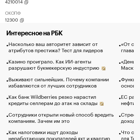
4210014
ОКОПФ
12300
Интересное на РБК
Насколько ваш авторитет зависит от
«От спо
атрибутов престижа? Тест для лидеров
глава к
Казино проиграло. Как ИИ-агенты
«Деньги
разрушают букмекерскую индустрию
Маск в 
Выживают сильнейших. Почему компании
Функции
избавляются от лучших сотрудников
основ э
Как банк Wildberries резко нарастил
ЕС раз
кредиты селлерам до атак на склады
нефти —
Сотрудники открыли новый способ вредить
Стресс 
компаниям. Зачем им это
доходов
Как налоговики ищут доходы
Что обв
неработающих покупателей яхт и квартир
для Tel