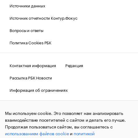
Источники данных
Источник отчетности Контур.Фокус
Вопросы и ответы
Политика Cookies РБК
Контактная информация
Редакция
Рассылка РБК Новости
Информация об ограничениях
Правовая информация
О соблюдении авторских прав
Мы используем cookie. Это позволяет нам анализировать
© АО «РОСБИЗНЕСКОНСАЛТИНГ»,
1995–2026.
Сообщения
и материалы информационного агентства «РБК»
взаимодействие посетителей с сайтом и делать его лучше.
(зарегистрировано Федеральной службой по надзору в сфере
Продолжая пользоваться сайтом, вы соглашаетесь с
связи, информационных технологий и массовых
использованием файлов cookie
и
политикой
коммуникаций (Роскомнадзор) 09.12.2015 за номером ИА