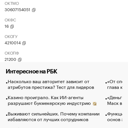
ОКТМО
30607154051
ОКФС
16
ОКОГУ
4210014
ОКОПФ
21200
Интересное на РБК
Насколько ваш авторитет зависит от
«От спор
атрибутов престижа? Тест для лидеров
глава ко
Казино проиграло. Как ИИ-агенты
«Деньги б
разрушают букмекерскую индустрию
Маск в и
Выживают сильнейших. Почему компании
Функции 
избавляются от лучших сотрудников
основ эф