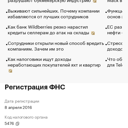
Выживают сильнейших. Почему компании
Функции 
избавляются от лучших сотрудников
основ эф
Как банк Wildberries резко нарастил
ЕС разре
кредиты селлерам до атак на склады
нефти — 
Сотрудники открыли новый способ вредить
Стресс о
компаниям. Зачем им это
доходов 
Как налоговики ищут доходы
Что обви
неработающих покупателей яхт и квартир
для Tele
Регистрация ФНС
Дата регистрации
8 апреля 2016
Код налогового органа
5476