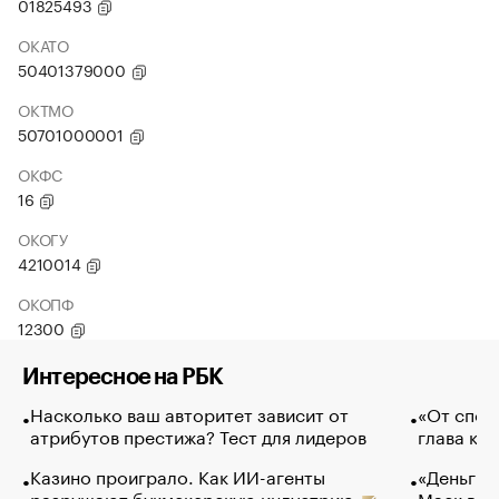
01825493
ОКАТО
50401379000
ОКТМО
50701000001
ОКФС
16
ОКОГУ
4210014
ОКОПФ
12300
Интересное на РБК
Насколько ваш авторитет зависит от
«От спор
атрибутов престижа? Тест для лидеров
глава ко
Казино проиграло. Как ИИ-агенты
«Деньги б
разрушают букмекерскую индустрию
Маск в и