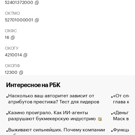
52401372000
ОКТМО
52701000001
ОКФС
16
ОКОГУ
4210014
ОКОПФ
12300
Интересное на РБК
Насколько ваш авторитет зависит от
«От спор
атрибутов престижа? Тест для лидеров
глава ко
Казино проиграло. Как ИИ-агенты
«Деньги б
разрушают букмекерскую индустрию
Маск в и
Выживают сильнейших. Почему компании
Функции 
избавляются от лучших сотрудников
основ эф