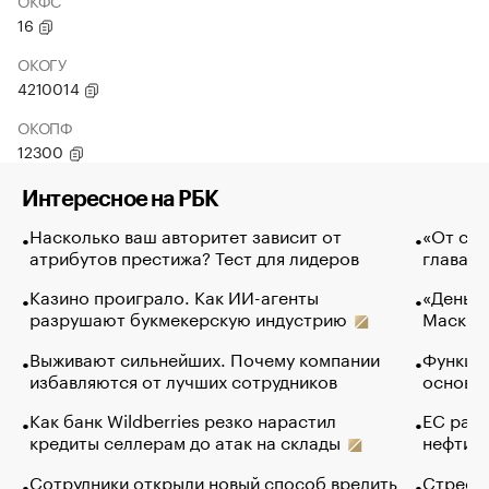
ОКФС
16
ОКОГУ
4210014
ОКОПФ
12300
Интересное на РБК
Насколько ваш авторитет зависит от
«От спо
атрибутов престижа? Тест для лидеров
глава к
Казино проиграло. Как ИИ-агенты
«Деньги
разрушают букмекерскую индустрию
Маск в 
Выживают сильнейших. Почему компании
Функции
избавляются от лучших сотрудников
основ э
Как банк Wildberries резко нарастил
ЕС раз
кредиты селлерам до атак на склады
нефти —
Сотрудники открыли новый способ вредить
Стресс 