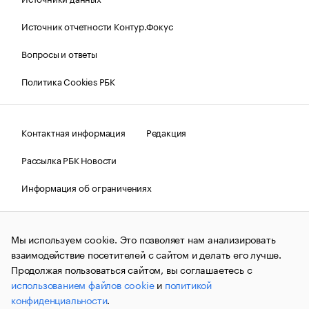
Источник отчетности Контур.Фокус
Вопросы и ответы
Политика Cookies РБК
Контактная информация
Редакция
Рассылка РБК Новости
Информация об ограничениях
Правовая информация
О соблюдении авторских прав
Мы используем cookie. Это позволяет нам анализировать
© АО «РОСБИЗНЕСКОНСАЛТИНГ»,
1995–2026.
Сообщения
и материалы информационного агентства «РБК»
взаимодействие посетителей с сайтом и делать его лучше.
(зарегистрировано Федеральной службой по надзору в сфере
Продолжая пользоваться сайтом, вы соглашаетесь с
связи, информационных технологий и массовых
использованием файлов cookie
и
политикой
коммуникаций (Роскомнадзор) 09.12.2015 за номером ИА
№ФС77-63848) сопровождаются пометкой «РБК». Отдельные
конфиденциальности
.
публикации могут содержать информацию,