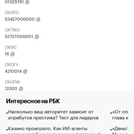
01025781
ОКАТО
53427000000
ОКТМО
53727000001
ОКФС
16
ОКОГУ
4210014
ОКОПФ
12300
Интересное на РБК
Насколько ваш авторитет зависит от
«От спор
атрибутов престижа? Тест для лидеров
глава ко
Казино проиграло. Как ИИ-агенты
«Деньги б
разрушают букмекерскую индустрию
Маск в и