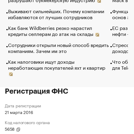
Выживают сильнейших. Почему компании
Функции 
избавляются от лучших сотрудников
основ эф
Как банк Wildberries резко нарастил
ЕС разре
кредиты селлерам до атак на склады
нефти — 
Сотрудники открыли новый способ вредить
Стресс о
компаниям. Зачем им это
доходов 
Как налоговики ищут доходы
Что обви
неработающих покупателей яхт и квартир
для Tele
Регистрация ФНС
Дата регистрации
21 марта 2016
Код налогового органа
5658