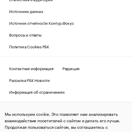
Источники данных
Источник отчетности Контур.Фокус
Вопросы и ответы
Политика Cookies РБК
Контактная информация
Редакция
Рассылка РБК Новости
Информация об ограничениях
Правовая информация
О соблюдении авторских прав
Мы используем cookie. Это позволяет нам анализировать
© АО «РОСБИЗНЕСКОНСАЛТИНГ»,
1995–2026.
Сообщения
и материалы информационного агентства «РБК»
взаимодействие посетителей с сайтом и делать его лучше.
(зарегистрировано Федеральной службой по надзору в сфере
Продолжая пользоваться сайтом, вы соглашаетесь с
связи, информационных технологий и массовых