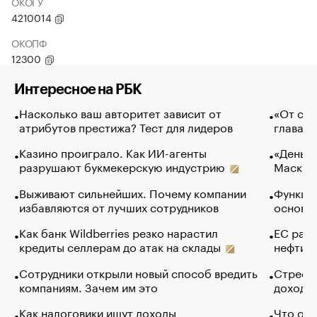
ОКОГУ
4210014
ОКОПФ
12300
Интересное на РБК
Насколько ваш авторитет зависит от
«От спо
атрибутов престижа? Тест для лидеров
глава к
Казино проиграло. Как ИИ-агенты
«Деньги
разрушают букмекерскую индустрию
Маск в 
Выживают сильнейших. Почему компании
Функции
избавляются от лучших сотрудников
основ э
Как банк Wildberries резко нарастил
ЕС раз
кредиты селлерам до атак на склады
нефти —
Сотрудники открыли новый способ вредить
Стресс 
компаниям. Зачем им это
доходов
Как налоговики ищут доходы
Что обв