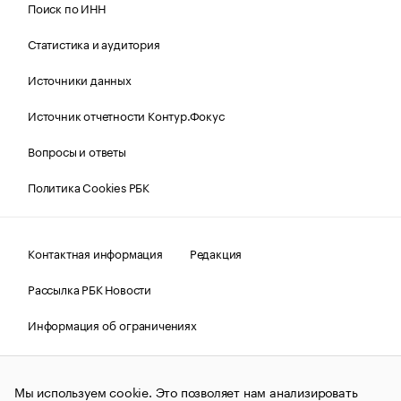
Поиск по ИНН
Статистика и аудитория
Источники данных
Источник отчетности Контур.Фокус
Вопросы и ответы
Политика Cookies РБК
Контактная информация
Редакция
Рассылка РБК Новости
Информация об ограничениях
Правовая информация
О соблюдении авторских прав
Мы используем cookie. Это позволяет нам анализировать
© АО «РОСБИЗНЕСКОНСАЛТИНГ»,
1995–2026.
Сообщения