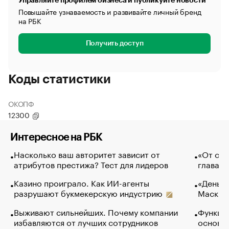
Управляйте профилем бизнеса и публикуйте новости
Повышайте узнаваемость и развивайте личный бренд
на РБК
Получить доступ
Коды статистики
ОКОПФ
12300
Интересное на РБК
Насколько ваш авторитет зависит от
«От спо
атрибутов престижа? Тест для лидеров
глава к
Казино проиграло. Как ИИ-агенты
«Деньги
разрушают букмекерскую индустрию
Маск в 
Выживают сильнейших. Почему компании
Функции
избавляются от лучших сотрудников
основ э