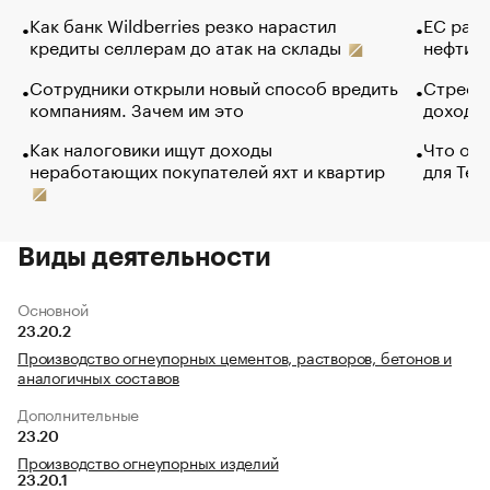
Как банк Wildberries резко нарастил
ЕС раз
кредиты селлерам до атак на склады
нефти —
Сотрудники открыли новый способ вредить
Стресс 
компаниям. Зачем им это
доходов
Как налоговики ищут доходы
Что обв
неработающих покупателей яхт и квартир
для Tel
Виды деятельности
Основной
23.20.2
Производство огнеупорных цементов, растворов, бетонов и
аналогичных составов
Дополнительные
23.20
Производство огнеупорных изделий
23.20.1