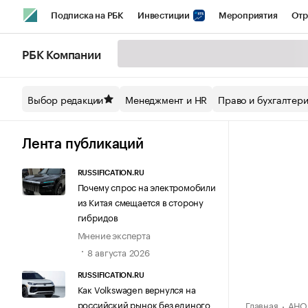
Подписка на РБК
Инвестиции
Мероприятия
Отр
Спорт
Школа управления РБК
РБК Образование
РБ
РБК Компании
Стиль
Крипто
РБК Бизнес-среда
Дискуссионный кл
Выбор редакции
Менеджмент и HR
Право и бухгалтер
Спецпроекты СПб
Конференции СПб
Спецпроекты
Технологии и медиа
Финансы
Рынок наличной валют
Лента публикаций
RUSSIFICATION.RU
Почему спрос на электромобили
из Китая смещается в сторону
гибридов
Мнение эксперта
8 августа 2026
RUSSIFICATION.RU
Как Volkswagen вернулся на
российский рынок без единого
Главная
АНО