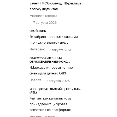
Зачем FMCG-бренду ТВ-реклама
в эпоху диджитал
Мнение эксперта
7 августа 2026
СВОЙ БАНК
Эквайринг простыми словами:
что нужно знать бизнесу
Интервью
7 августа 2026
БЛАГОТВОРИТЕЛЬНЫЙ
ОБРАЗОВАТЕЛЬНЫЙ ФОНД
«МАРХАМАТ»
«Мархамат» провел летние
смены для детей с ОВЗ
Новость
7 августа 2026
ИССЛЕДОВАТЕЛЬСКИЙ ЦЕНТР «АБП»
(ABL)
Рейтинг как капитал: кому
принадлежит цифровая
репутация на платформах
Мнение эксперта