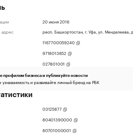
ль
ации
20 июня 2016
 адрес
респ. Башкортостан, г. Уфа, ул. Менделеева, д
1167700059240
9718013852
027801001
е профилем бизнеса и публикуйте новости
 узнаваемость и развивайте личный бренд на РБК
татистики
03125877
80401390000
80701000001