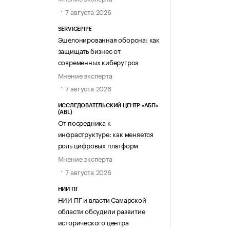
7 августа 2026
SERVICEPIPE
Эшелонированная оборона: как
защищать бизнес от
современных киберугроз
Мнение эксперта
7 августа 2026
ИССЛЕДОВАТЕЛЬСКИЙ ЦЕНТР «АБП»
(ABL)
От посредника к
инфраструктуре: как меняется
роль цифровых платформ
Мнение эксперта
7 августа 2026
НИИ ПГ
НИИ ПГ и власти Самарской
области обсудили развитие
исторического центра