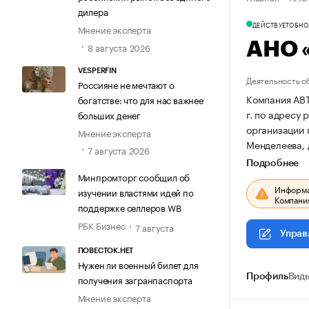
дилера
ДЕЙСТВУЕТ
ОБНОВ
Мнение эксперта
АНО 
8 августа 2026
VESPERFIN
Деятельность о
Россияне не мечтают о
Компания АВ
богатстве: что для нас важнее
г. по адресу 
больших денег
организации
Мнение эксперта
Менделеева, д
7 августа 2026
Подробнее
Минпромторг сообщил об
Информац
изучении властями идей по
Компания
поддержке селлеров WB
РБК Бизнес
7 августа
Управ
ПОВЕСТОК.НЕТ
Нужен ли военный билет для
Профиль
Виды
получения загранпаспорта
Мнение эксперта