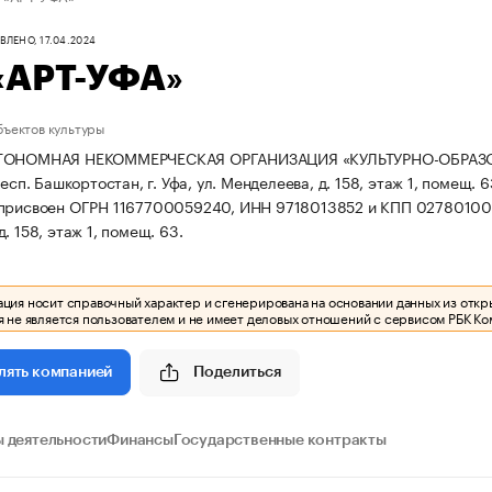
ЛЕНО, 17.04.2024
«АРТ-УФА»
бъектов культуры
ТОНОМНАЯ НЕКОММЕРЧЕСКАЯ ОРГАНИЗАЦИЯ «КУЛЬТУРНО-ОБРАЗОВА
респ. Башкортостан, г. Уфа, ул. Менделеева, д. 158, этаж 1, помещ. 
 присвоен ОГРН 1167700059240, ИНН 9718013852 и КПП 02780100
. 158, этаж 1, помещ. 63.
ия носит справочный характер и сгенерирована на основании данных из откр
 не является пользователем и не имеет деловых отношений с сервисом РБК Ко
Поделиться
лять компанией
 деятельности
Финансы
Государственные контракты