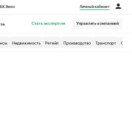
БК Вино
Личный кабинет
Город
Стать экспертом
Управлять компанией
кте
нсы
Недвижимость
Ретейл
Производство
Транспорт
Образ