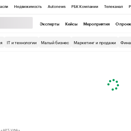
асли
Недвижимость
Autonews
РБК Компании
Телеканал
Р
К Курсы
РБК Life
Тренды
Визионеры
Национальные проекты
Эксперты
Кейсы
Мероприятия
О прое
уб
Исследования
Кредитные рейтинги
Франшизы
Газета
ия
IT и технологии
Малый бизнес
Маркетинг и продажи
Фина
Проверка контрагентов
Политика
Экономика
Бизнес
ы
 «АРТ-УФА»