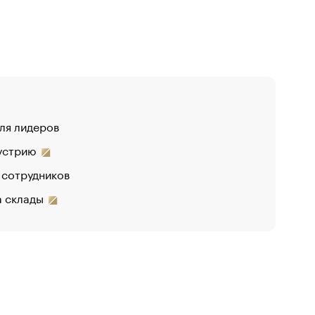
для лидеров
дустрию
 сотрудников
на склады