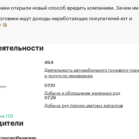
ики открыли новый способ вредить компаниям. Зачем им
оговики ищут доходы неработающих покупателей яхт и
р
еятельности
49.4
Деятельность автомобильного грузового тра
и услуги по перевозкам
ные
07.10
Добыча и обогащение железных руд
07.29
Добыча руд прочих цветных металлов
се (12)
дители
стантин Иванович