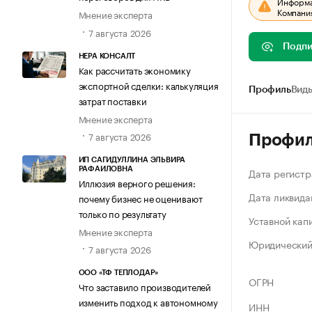
Информац
Компания
Мнение эксперта
7 августа 2026
Подпи
НЕРА КОНСАЛТ
Как рассчитать экономику
экспортной сделки: калькуляция
Профиль
Виды
затрат поставки
Мнение эксперта
7 августа 2026
Профи
ИП САГИДУЛЛИНА ЭЛЬВИРА
Дата регистр
РАФАИЛОВНА
Иллюзия верного решения:
Дата ликвида
почему бизнес не оценивают
только по результату
Уставной кап
Мнение эксперта
Юридический
7 августа 2026
ООО «ТФ ТЕПЛОДАР»
ОГРН
Что заставило производителей
изменить подход к автономному
ИНН