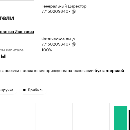
Генеральный Директор
771502096407
тели
стантин Иванович
Физическое лицо
771502096407
ном капитале
100%
сы
нансовым показателям приведены на основании
бухгалтерской
Выручка
Прибыль