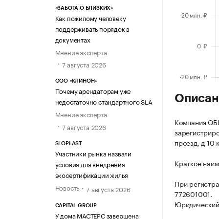
«ЗАБОТА О БЛИЗКИХ»
Как пожилому человеку
поддерживать порядок в
документах
Мнение эксперта
7 августа 2026
ООО «КЛИНОН»
Почему арендаторам уже
Описан
недостаточно стандартного SLA
Мнение эксперта
Компания О
7 августа 2026
зарегистриров
проезд, д 10 к
SLOPLAST
Участники рынка назвали
Краткое наи
условия для внедрения
экосертификации жилья
При регистр
Новость
7 августа 2026
772601001.
Юридический а
CAPITAL GROUP
У дома МАСТЕРС завершена