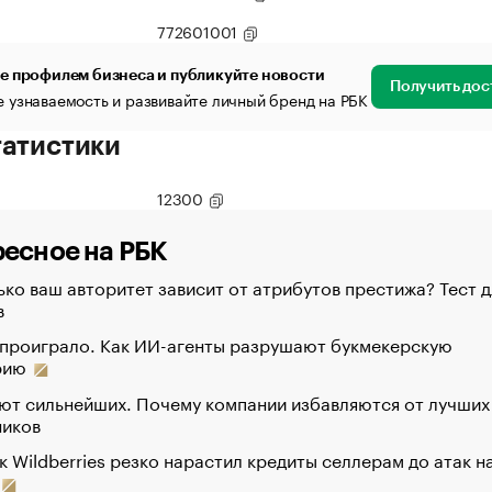
772601001
е профилем бизнеса и публикуйте новости
Получить дос
 узнаваемость и развивайте личный бренд на РБК
татистики
12300
есное на РБК
ко ваш авторитет зависит от атрибутов престижа? Тест д
в
 проиграло. Как ИИ-агенты разрушают букмекерскую
рию
ют сильнейших. Почему компании избавляются от лучших
ников
к Wildberries резко нарастил кредиты селлерам до атак н