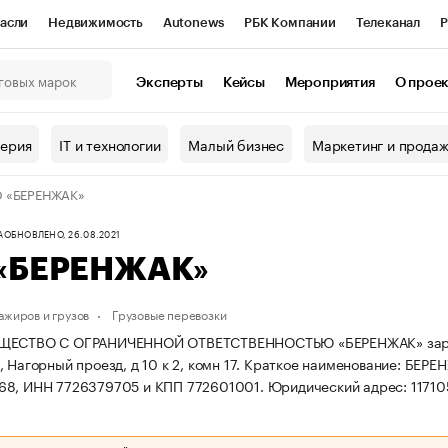
асли
Недвижимость
Autonews
РБК Компании
Телеканал
Р
К Курсы
РБК Life
Тренды
Визионеры
Национальные проекты
Эксперты
Кейсы
Мероприятия
О прое
онный клуб
Исследования
Кредитные рейтинги
Франшизы
Г
терия
IT и технологии
Малый бизнес
Маркетинг и прода
Проверка контрагентов
Политика
Экономика
Бизнес
 «БЕРЕНЖАК»
ы
А
ОБНОВЛЕНО, 26.08.2021
«БЕРЕНЖАК»
ажиров и грузов
Грузовые перевозки
ЩЕСТВО С ОГРАНИЧЕННОЙ ОТВЕТСТВЕННОСТЬЮ «БЕРЕНЖАК» зарегистр
 Нагорный проезд, д 10 к 2, комн 17.
Краткое наименование: БЕРЕ
68, ИНН 7726379705 и КПП 772601001.
Юридический адрес: 117105,