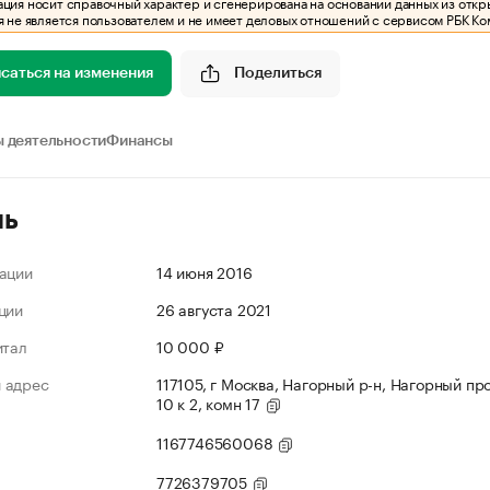
ия носит справочный характер и сгенерирована на основании данных из откр
 не является пользователем и не имеет деловых отношений с сервисом РБК Ко
саться на изменения
Поделиться
 деятельности
Финансы
ль
ации
14 июня 2016
ции
26 августа 2021
итал
10 000 ₽
 адрес
117105, г Москва, Нагорный р-н, Нагорный про
10 к 2, комн 17
1167746560068
7726379705