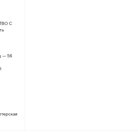
СТВО С
ть
д — 56
Ю
.
лтерская