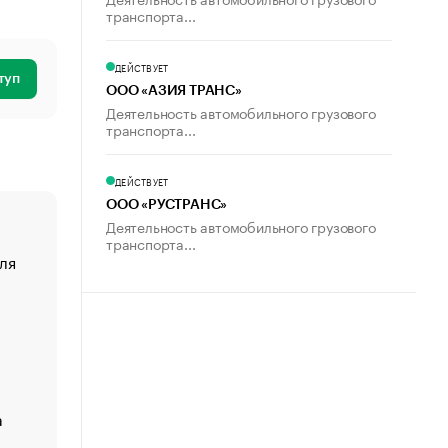
транспорта...
ДЕЙСТВУЕТ
туп
ООО «АЗИЯ ТРАНС»
Деятельность автомобильного грузового
транспорта...
ДЕЙСТВУЕТ
ООО «РУСТРАНС»
Деятельность автомобильного грузового
транспорта...
ля
«От спорта тело стареет иначе». Как живет глава ко
создавшей GTA
«Деньги будут не нужны»: что рассказал Маск в инт
Economist
Функции менеджмента: пять ключевых основ эффект
управления
а
ЕС разрешил конфискацию российской нефти — чем
Москва