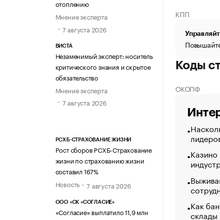
отоплению
КПП
Мнение эксперта
7 августа 2026
Управляйт
Повышайте
ВИСТА
Незаменимый эксперт: носитель
Коды с
критического знания и скрытое
обязательство
ОКОПФ
Мнение эксперта
7 августа 2026
Интер
Насколь
лидеро
РСХБ-СТРАХОВАНИЕ ЖИЗНИ
Рост сборов РСХБ-Страхование
Казино
жизни по страхованию жизни
индуст
составил 167%
Выжива
Новость
7 августа 2026
сотруд
Как бан
ООО «СК «СОГЛАСИЕ»
«Согласие» выплатило 11,9 млн
склады