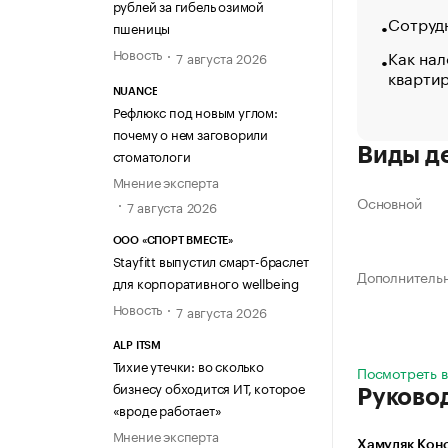
рублей за гибель озимой
Сотрудн
пшеницы
Новость
Как нал
7 августа 2026
кварти
NUANCE
Рефлюкс под новым углом:
почему о нем заговорили
Виды д
стоматологи
Мнение эксперта
Основной
7 августа 2026
ООО «СПОРТ ВМЕСТЕ»
Stayfitt выпустил смарт-браслет
Дополнитель
для корпоративного wellbeing
Новость
7 августа 2026
ALP ITSM
Тихие утечки: во сколько
Посмотреть в
бизнесу обходится ИТ, которое
Руково
«вроде работает»
Мнение эксперта
Хамуляк Кон