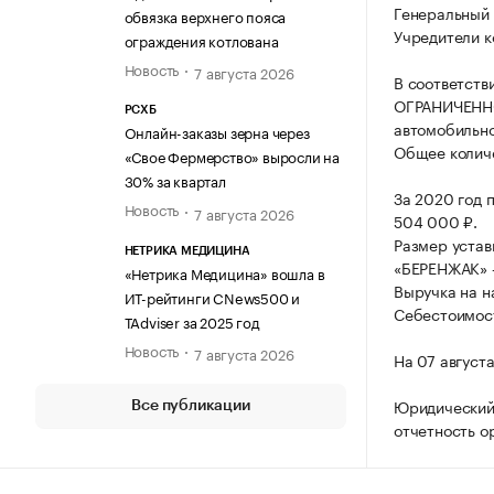
Генеральный 
обвязка верхнего пояса
Учредители к
ограждения котлована
Новость
7 августа 2026
В соответств
ОГРАНИЧЕННО
РСХБ
автомобильно
Онлайн-заказы зерна через
Общее количе
«Свое Фермерство» выросли на
30% за квартал
За 2020 год 
Новость
7 августа 2026
504 000 ₽.
Размер уста
НЕТРИКА МЕДИЦИНА
«БЕРЕНЖАК» 
«Нетрика Медицина» вошла в
Выручка на н
ИТ-рейтинги CNews500 и
Себестоимост
TAdviser за 2025 год
Новость
7 августа 2026
На 07 август
Юридический 
Все публикации
отчетность о