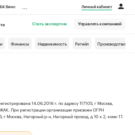
...
БК Вино
Личный кабинет
Стать экспертом
Управлять компанией
кте
азета
жи
Финансы
Недвижимость
Ретейл
Производство
ирована 14.06.2016 г. по адресу 117105, г Москва,
НЖАК.
При регистрации организации присвоен ОГРН
 г Москва, Нагорный р-н, Нагорный проезд, д 10 к 2, комн 17.