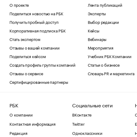
О проекте
Лента публикаций
Поделиться новостью на РБК
Эксперты
Получить пробный доступ
Выбор редакции
Корпоративная подписка РБК
Кейсы
Стать экспертом
Вебинары
Отзывы о вашей компании
Мероприятия
Поделиться кейсом
Учебник РБК Компании
Создать профиль группы компаний
Статьи о бизнесе
Отзывы о сервисе
Словарь PR и маркетинга
Сертифицированные партнеры
РБК
Социальные сети
О компании
ВКонтакте
С
Контактная информация
Twitter
Е
Редакция
Одноклассники