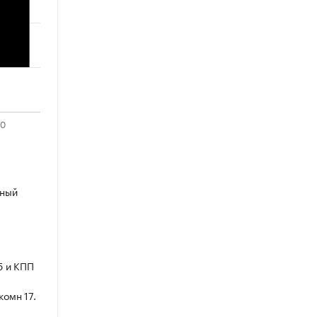
рный
5 и КПП
комн 17.