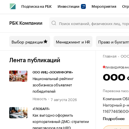
Подписка на РБК
Инвестиции
Мероприятия
Отр
Спорт
Школа управления РБК
РБК Образование
РБ
РБК Компании
Город
Стиль
Крипто
РБК Бизнес-среда
Дискусси
Выбор редакции
Менеджмент и HR
Право и бухгал
Спецпроекты СПб
Конференции СПб
Спецпроекты
Главная
ООО
Технологии и медиа
Финансы
Рынок наличной валют
Лента публикаций
ЛИКВИДИРОВАН
ООО ИИЦ «ЗООИНФОРМ»
ООО 
Национальный рейтинг
зообизнеса объявляет
Перевозка пасс
победителей
Компания ОБ
Новость
7 августа 2026
Нагорный р-н,
«ГЛОБАЛТ»
11677465600
Как выгодно оформить
Подробнее
корпоративный ДМС: стратегии
переговоров для HRD