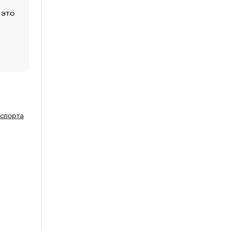
 это
Стресс обеспеченных людей: почему рост доходов 
счастья
Что обвинения против Павла Дурова значат для Tele
пользователей
нспорта